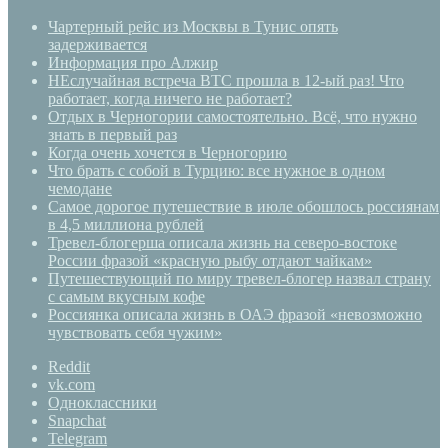
Чартерный рейс из Москвы в Тунис опять
задерживается
Информация про Алжир
НЕслучайная встреча BTC прошла в 12-ый раз! Что
работает, когда ничего не работает?
Отдых в Черногории самостоятельно. Всё, что нужно
знать в первый раз
Когда очень хочется в Черногорию
Что брать с собой в Турцию: все нужное в одном
чемодане
Самое дорогое путешествие в июле обошлось россиянам
в 4,5 миллиона рублей
Тревел-блогерша описала жизнь на северо-востоке
России фразой «красную рыбу отдают чайкам»
Путешествующий по миру тревел-блогер назвал страну
с самым вкусным кофе
Россиянка описала жизнь в ОАЭ фразой «невозможно
чувствовать себя чужим»
Reddit
vk.com
Одноклассники
Snapchat
Telegram