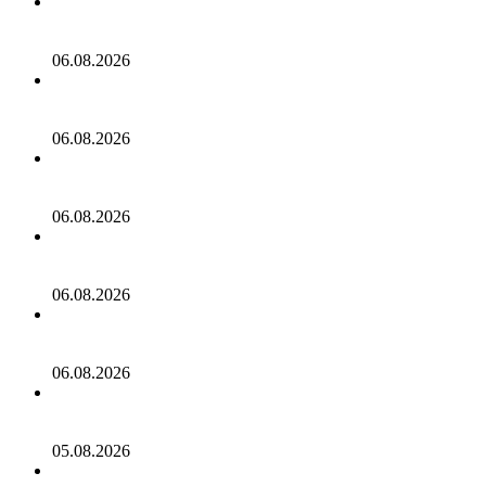
Что брать с собой в Турцию: все нужное в одном
чемодане
06.08.2026
Самое дорогое путешествие в июле обошлось россиянам
в 4,5 миллиона рублей
06.08.2026
Тревел-блогерша описала жизнь на северо-востоке
России фразой «красную рыбу отдают чайкам»
06.08.2026
Путешествующий по миру тревел-блогер назвал страну
с самым вкусным кофе
06.08.2026
Россиянка описала жизнь в ОАЭ фразой «невозможно
чувствовать себя чужим»
06.08.2026
Младенец пострадал во время резкого снижения
самолета в Азии
05.08.2026