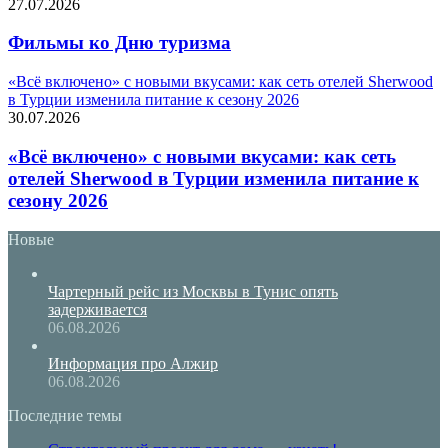
27.07.2026
Фильмы ко Дню туризма
«Всё включено» с новыми вкусами: как сеть отелей Sherwood
в Турции изменила питание к сезону 2026
30.07.2026
«Всё включено» с новыми вкусами: как сеть
отелей Sherwood в Турции изменила питание к
сезону 2026
Новые
Чартерный рейс из Москвы в Тунис опять
задерживается
06.08.2026
Информация про Алжир
06.08.2026
Последние темы