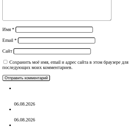
Имя
*
Email
*
Сайт
Сохранить моё имя, email и адрес сайта в этом браузере для
последующих моих комментариев.
Чартерный рейс из Москвы в Тунис опять
задерживается
06.08.2026
Информация про Алжир
06.08.2026
НЕслучайная встреча BTC прошла в 12-ый раз! Что