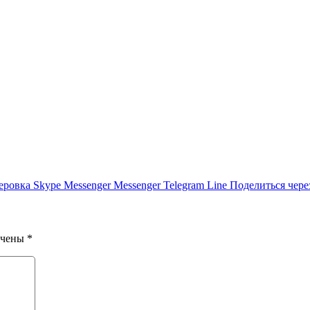
отает, когда ничего не работает?
одане
еровка
Skype
Messenger
Messenger
Telegram
Line
Поделиться чере
ечены
*