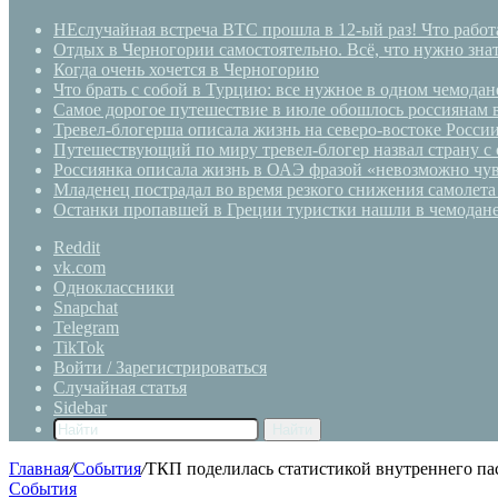
НЕслучайная встреча BTC прошла в 12-ый раз! Что работа
Отдых в Черногории самостоятельно. Всё, что нужно знат
Когда очень хочется в Черногорию
Что брать с собой в Турцию: все нужное в одном чемодан
Самое дорогое путешествие в июле обошлось россиянам 
Тревел-блогерша описала жизнь на северо-востоке Росси
Путешествующий по миру тревел-блогер назвал страну с
Россиянка описала жизнь в ОАЭ фразой «невозможно чув
Младенец пострадал во время резкого снижения самолета
Останки пропавшей в Греции туристки нашли в чемодан
Reddit
vk.com
Одноклассники
Snapchat
Telegram
TikTok
Войти / Зарегистрироваться
Случайная статья
Sidebar
Найти
Главная
/
События
/
ТКП поделилась статистикой внутреннего п
События