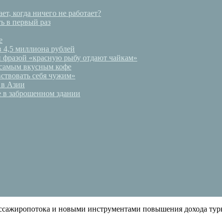
ет, когда ничего не работает?
ь в первый раз
е
в 4,5 миллиона рублей
и фразой «красную рыбу отдают чайкам»
 самым вкусным кофе
ствовать себя чужим»
 в Азии
е в заброшенном здании
ассажиропотока и новыми инструментами повышения дохода ту