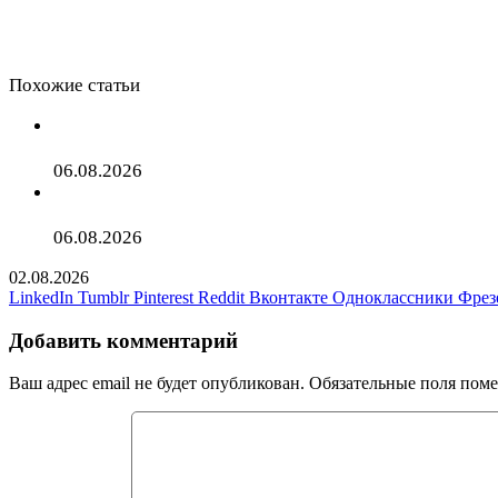
Похожие статьи
НЕслучайная встреча BTC прошла в 12-ый раз! Что раб
06.08.2026
Что брать с собой в Турцию: все нужное в одном чем
06.08.2026
02.08.2026
LinkedIn
Tumblr
Pinterest
Reddit
Вконтакте
Одноклассники
Фрез
Добавить комментарий
Ваш адрес email не будет опубликован.
Обязательные поля пом