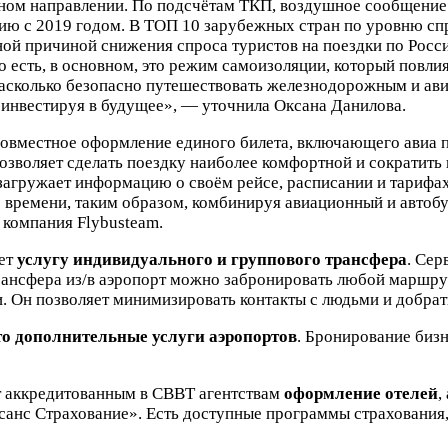
ном направлении. По подсчётам ТКП, воздушное сообщение 
нию с 2019 годом. В ТОП 10 зарубежных стран по уровню сп
ной причиной снижения спроса туристов на поездки по Росс
о есть, в основном, это режим самоизоляции, который повли
 насколько безопасно путешествовать железнодорожным и ав
 инвестируя в будущее», — уточнила Оксана Данилова.
совместное оформление единого билета, включающего авиа п
озволяет сделать поездку наиболее комфортной и сократить
 загружает информацию о своём рейсе, расписании и тарифа
 времени, таким образом, комбинируя авиационный и автобу
 компания Flybusteam.
ает
услугу индивидуального и группового трансфера
. Сер
рансфера из/в аэропорт можно забронировать любой маршрут
. Он позволяет минимизировать контакты с людьми и добрат
то дополнительные услуги аэропортов
. Бронирование бизн
т аккредитованным в СВВТ агентствам
оформление отелей
,
анс Страхование». Есть доступные программы страхования, 