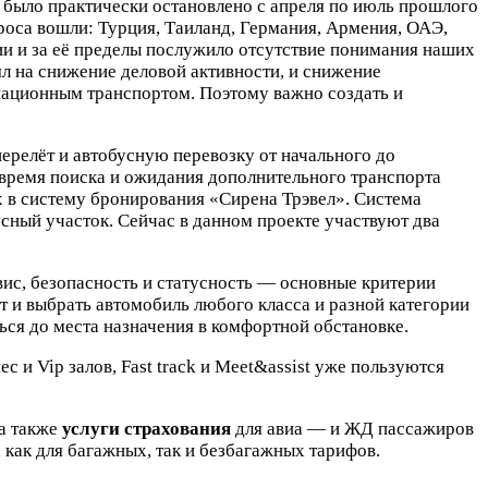
было практически остановлено с апреля по июль прошлого
роса вошли: Турция, Таиланд, Германия, Армения, ОАЭ,
ии и за её пределы послужило отсутствие понимания наших
ял на снижение деловой активности, и снижение
иационным транспортом. Поэтому важно создать и
ерелёт и автобусную перевозку от начального до
 время поиска и ожидания дополнительного транспорта
х в систему бронирования «Сирена Трэвел». Система
сный участок. Сейчас в данном проекте участвуют два
вис, безопасность и статусность — основные критерии
 и выбрать автомобиль любого класса и разной категории
ься до места назначения в комфортной обстановке.
ес и Vip залов, Fast track и Meet&assist уже пользуются
 а также
услуги страхования
для авиа — и ЖД пассажиров
как для багажных, так и безбагажных тарифов.