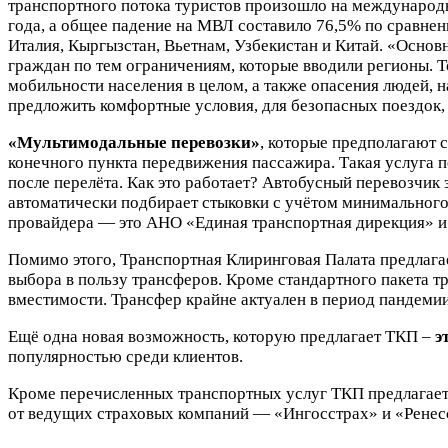
транспортного потока туристов произошло на международ
года, а общее падение на МВЛ составило 76,5% по сравне
Италия, Кыргызстан, Вьетнам, Узбекистан и Китай. «Основ
граждан по тем ограничениям, которые вводили регионы. Т
мобильности населения в целом, а также опасения людей,
предложить комфортные условия, для безопасных поездок,
«Мультимодальные перевозки»
, которые предполагают 
конечного пункта передвижения пассажира. Такая услуга п
после перелёта. Как это работает? Автобусный перевозчик
автоматически подбирает стыковки с учётом минимального
провайдера — это АНО «Единая транспортная дирекция» и
Помимо этого, Транспортная Клиринговая Палата предлаг
выбора в пользу трансферов. Кроме стандартного пакета т
вместимости. Трансфер крайне актуален в период пандемии
Ещё одна новая возможность, которую предлагает ТКП –
э
популярностью среди клиентов.
Кроме перечисленных транспортных услуг ТКП предлагае
от ведущих страховых компаний — «Ингосстрах» и «Ренесс