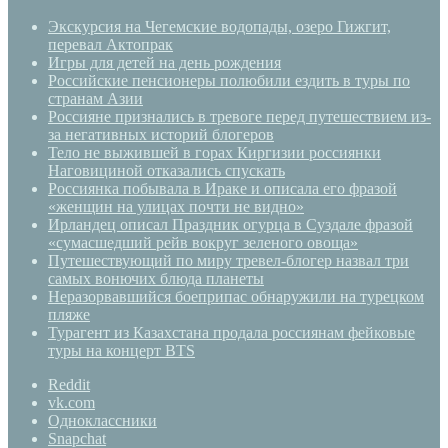
Экскурсия на Чегемские водопады, озеро Гижгит,
перевал Актопрак
Игры для детей на день рождения
Российские пенсионеры полюбили ездить в туры по
странам Азии
Россияне признались в тревоге перед путешествием из-
за негативных историй блогеров
Тело не выжившей в горах Киргизии россиянки
Наговициной отказались спускать
Россиянка побывала в Ираке и описала его фразой
«женщин на улицах почти не видно»
Ирландец описал Праздник огурца в Суздале фразой
«сумасшедший рейв вокруг зеленого овоща»
Путешествующий по миру тревел-блогер назвал три
самых вонючих блюда планеты
Неразорвавшийся боеприпас обнаружили на турецком
пляже
Турагент из Казахстана продала россиянам фейковые
туры на концерт BTS
Reddit
vk.com
Одноклассники
Snapchat