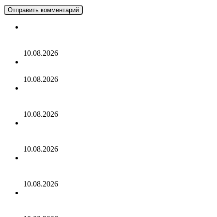
Экскурсия на Чегемские водопады, озеро Гижгит,
перевал Актопрак
10.08.2026
Игры для детей на день рождения
10.08.2026
Российские пенсионеры полюбили ездить в туры по
странам Азии
10.08.2026
Россияне признались в тревоге перед путешествием из-
за негативных историй блогеров
10.08.2026
Тело не выжившей в горах Киргизии россиянки
Наговициной отказались спускать
10.08.2026
Россиянка побывала в Ираке и описала его фразой
«женщин на улицах почти не видно»