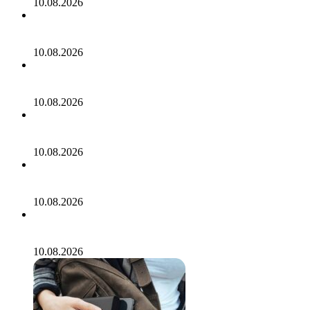
10.08.2026
Ирландец описал Праздник огурца в Суздале фразой
«сумасшедший рейв вокруг зеленого овоща»
10.08.2026
Путешествующий по миру тревел-блогер назвал три
самых вонючих блюда планеты
10.08.2026
Неразорвавшийся боеприпас обнаружили на турецком
пляже
10.08.2026
Турагент из Казахстана продала россиянам фейковые
туры на концерт BTS
10.08.2026
Россиянки пострадали после «интимного душа» во
Вьетнаме
10.08.2026