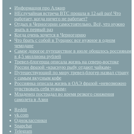
Информация про Алжир
НЕслучайная встреча BTC прошла в 12-ый раз! Что
работает, когда ничего не работает?
Отдых в Черногории самостоятельно. Всё, что нужно
знать в первый раз
Когда очень хочется в Черногорию
Что брать с собой в Турцию: все нужное в одном
чемодане
Самое дорогое путешествие в июле обошлось россиянам
в 4,5 миллиона рублей
Тревел-блогерша описала жизнь на северо-востоке
России фразой «красную рыбу отдают чайкам»
Путешествующий по миру тревел-блогер назвал страну
с самым вкусным кофе
Россиянка описала жизнь в ОАЭ фразой «невозможно
чувствовать себя чужим»
Младенец пострадал во время резкого снижения
самолета в Азии
Reddit
vk.com
Одноклассники
Snapchat
Telegram