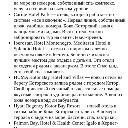
на море из номеров, собственный спа-комплекс,
услуги и сервис на высоком уровне.
Carine Hotel Park — отель, который работает по
системе «все включено». Первая линия, собственный
пляж, удобные номера, Боко-Которский залив с
панорамными видами. В этот отель можно
забронировать тур на сайте Левел-тревел.
Iberostar, Hotel Montenegro, Mediteran Hotel и
Splendid Hotel — отели на широком галечно-
песчаном пляже в Бечичи. Бечичи считаются
лучшим местом для отдыха с детьми. Эти отели
находятся рядом с аквапарком. В отеле Сплендид
есть свой спа-комплекс.
HUMA Kotor Bay Hotel and Villas — новый отель на
берегу Которского залива рядом с городом Котор.
Свой приватный песчаный пляж, стильные номера,
вкусный завтрак и удобное расположение. А вид из
окна номера вряд ли забудется.
Hyatt Regency Kotor Bay Resort — новый отель в
тихом районе Боко-Которского залива. В номера
терраса с видом на море, бассейн, спа, завтраки.
Palmon Bay, Hotel & Health Center Igalo в Херцег-