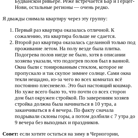
Будванской ривьере. Реже встречается Бар и Герцег-
Нови, остальные регионы — очень редко.
Я дважды снимала квартиру через эту группу:
Первый раз квартира оказалась отличной. К
сожалению, эта квартира больше не сдается.
Второй раз квартира оказалась сделанной только под
проживание летом. На полу везде была плитка.
Подогрева полов нигде не было, хотя в описании
хозяева указали, что подогрев полов был в ванной.
Окна были с тонированным стеклом, которое не
пропускало и так скупое зимнее солнце. Сами окна
текли нещадно, из-за чего во всех комнатах всё
постоянно плесневело. Это был настоящий кошмар.
Но хуже всего было то, что почти со всех сторон
дом был окружен стройкой. По заверениям хозяев
стройка должна была начинаться в 10 утра, а
заканчиваться в 4 вечера. По факту сначала
подрывали склоны горы, а потом долбили с 7 утра до
9 вечера без выходных и праздников.
Совет:
если хотите остаться на зиму в Черногории,