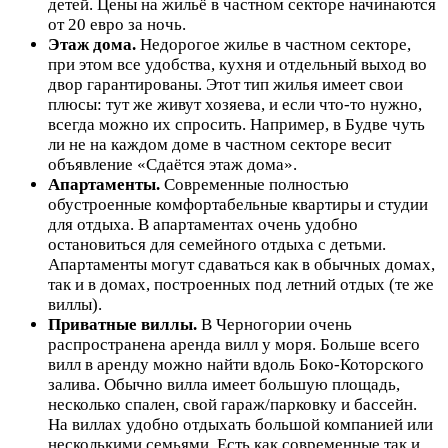
детей. Цены на жильё в частном секторе начинаются
от 20 евро за ночь.
Этаж дома.
Недорогое жилье в частном секторе,
при этом все удобства, кухня и отдельный выход во
двор гарантированы. Этот тип жилья имеет свои
плюсы: тут же живут хозяева, и если что-то нужно,
всегда можно их спросить. Например, в Будве чуть
ли не на каждом доме в частном секторе весит
объявление «Сдаётся этаж дома».
Апартаменты.
Современные полностью
обустроенные комфортабельные квартиры и студии
для отдыха. В апартаментах очень удобно
остановиться для семейного отдыха с детьми.
Апартаменты могут сдаваться как в обычных домах,
так и в домах, построенных под летний отдых (те же
виллы).
Приватные виллы.
В Черногории очень
распространена аренда вилл у моря. Больше всего
вилл в аренду можно найти вдоль Боко-Которского
залива. Обычно вилла имеет большую площадь,
несколько спален, свой гараж/парковку и бассейн.
На виллах удобно отдыхать большой компанией или
несколькими семьями. Есть как современные так и