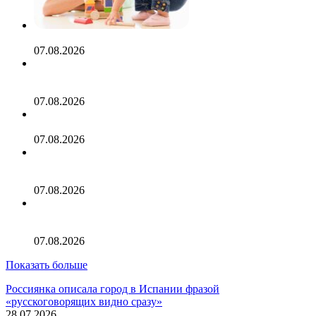
Игры с детьми дома: 42 занимательные идеи
07.08.2026
Россияне в августе массово устремились на отдых в две
курортные страны
07.08.2026
Россияне пожаловались на недопуск на рейсы в Европу
07.08.2026
Фитнес-блогер отправился пешком по жаре из Москвы в
Петербург ради мирового рекорда
07.08.2026
Россиянка описала жизнь с египтянином словами
«флиртовал при мне, не считал это проблемой»
07.08.2026
Показать больше
Россиянка описала город в Испании фразой
«русскоговорящих видно сразу»
28.07.2026