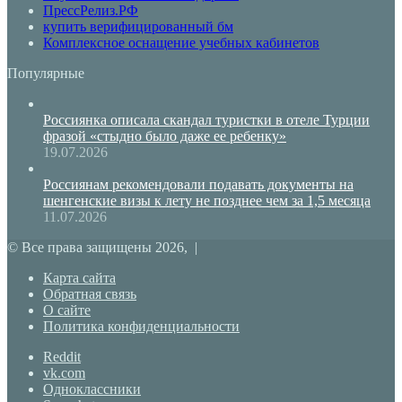
ПрессРелиз.РФ
купить верифицированный бм
Комплексное оснащение учебных кабинетов
Популярные
Россиянка описала скандал туристки в отеле Турции
фразой «стыдно было даже ее ребенку»
19.07.2026
Россиянам рекомендовали подавать документы на
шенгенские визы к лету не позднее чем за 1,5 месяца
11.07.2026
© Все права защищены 2026, |
Карта сайта
Обратная связь
О сайте
Политика конфиденциальности
Reddit
vk.com
Одноклассники