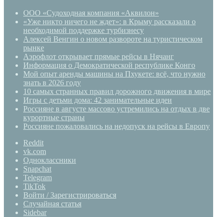
ООО «Судоходная компания «Аквилон»
«Уже никто ничего не ждет»: в Крыму рассказали о
необходимой поддержке турбизнесу
Алексей Венгин о новом развороте на туристическом
рынке
Аэрофлот открывает прямые рейсы в Нячанг
Информация о Демократической республике Конго
Мой опыт аренды машины на Пхукете: всё, что нужно
знать в 2026 году
10 самых странных правил дорожного движения в мире
Игры с детьми дома: 42 занимательные идеи
Россияне в августе массово устремились на отдых в две
курортные страны
Россияне пожаловались на недопуск на рейсы в Европу
Reddit
vk.com
Одноклассники
Snapchat
Telegram
TikTok
Войти / Зарегистрироваться
Случайная статья
Sidebar