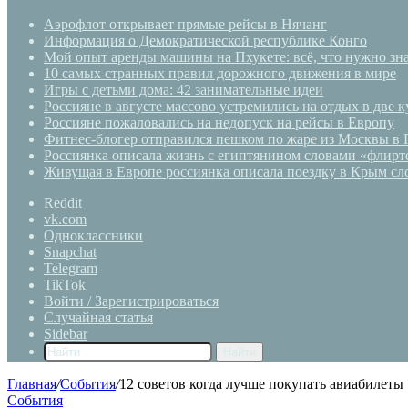
Аэрофлот открывает прямые рейсы в Нячанг
Информация о Демократической республике Конго
Мой опыт аренды машины на Пхукете: всё, что нужно зна
10 самых странных правил дорожного движения в мире
Игры с детьми дома: 42 занимательные идеи
Россияне в августе массово устремились на отдых в две 
Россияне пожаловались на недопуск на рейсы в Европу
Фитнес-блогер отправился пешком по жаре из Москвы в 
Россиянка описала жизнь с египтянином словами «флирто
Живущая в Европе россиянка описала поездку в Крым сло
Reddit
vk.com
Одноклассники
Snapchat
Telegram
TikTok
Войти / Зарегистрироваться
Случайная статья
Sidebar
Найти
Главная
/
События
/
12 советов когда лучше покупать авиабилеты
События