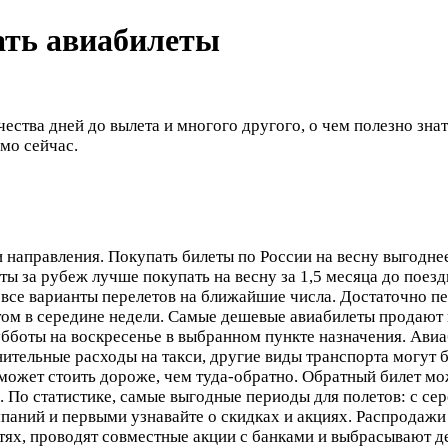
ать авиабилеты
личества дней до вылета и многого другого, о чем полезно з
мо сейчас.
 направления. Покупать билеты по России на весну выгоднее 
еты за рубеж лучше покупать на весну за 1,5 месяца до поездк
 все варианты перелетов на ближайшие числа. Достаточно пе
ом в середине недели. Самые дешевые авиабилеты продают н
убботы на воскресенье в выбранном пункте назначения. Ави
нительные расходы на такси, другие виды транспорта могут 
может стоить дороже, чем туда-обратно. Обратный билет мож
 По статистике, самые выгодные периоды для полетов: с сер
аний и первыми узнавайте о скидках и акциях. Распродажи а
ях, проводят совместные акции с банками и выбрасывают д