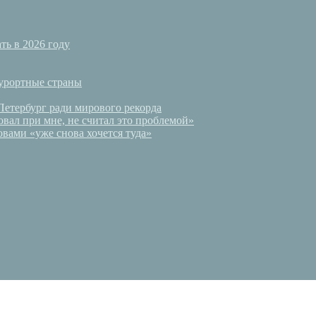
ть в 2026 году
курортные страны
Петербург ради мирового рекорда
вал при мне, не считал это проблемой»
вами «уже снова хочется туда»