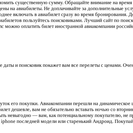
номить существенную сумму. Обращайте внимание на врем
цены на авиабилеты. Не доплачивайте за дополнительные усл
однее включать в авиабилет сразу во время бронирования. 
иабилетов пользуйтесь поисковиками. Лучший сайт по поиск
ейлс можно оплатить билет иностранной авиакомпании россий
е даты и поисковик покажет вам все перелеты с ценами. Оче
 суток его покупки. Авиакомпании перешли на динамическое
билет дешевле, вам не обязательно вставать ночью со вторни
ыть невыгодно — вам, как потенциальному покупателю, не пр
ть iphone последней модели или старенький Андроид. Покупа