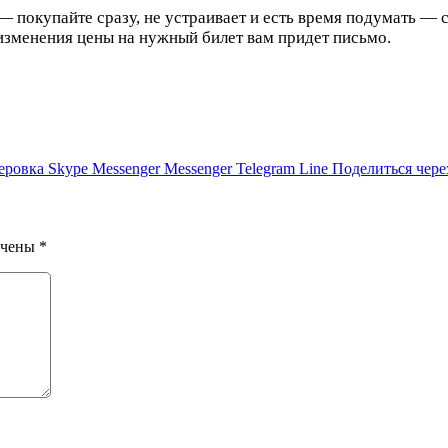
— покупайте сразу, не устраивает и есть время подумать — 
изменения цены на нужный билет вам придет письмо.
еровка
Skype
Messenger
Messenger
Telegram
Line
Поделиться чере
ечены
*