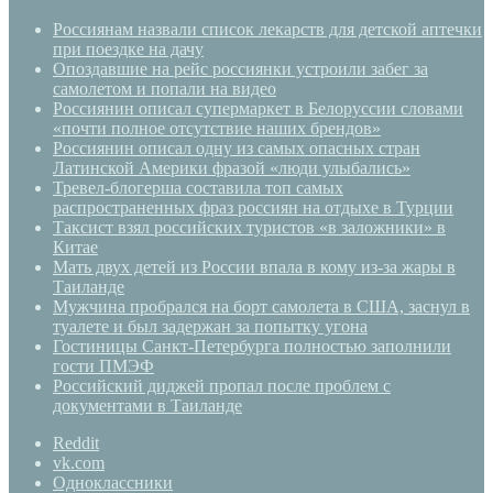
Россиянам назвали список лекарств для детской аптечки
при поездке на дачу
Опоздавшие на рейс россиянки устроили забег за
самолетом и попали на видео
Россиянин описал супермаркет в Белоруссии словами
«почти полное отсутствие наших брендов»
Россиянин описал одну из самых опасных стран
Латинской Америки фразой «люди улыбались»
Тревел-блогерша составила топ самых
распространенных фраз россиян на отдыхе в Турции
Таксист взял российских туристов «в заложники» в
Китае
Мать двух детей из России впала в кому из-за жары в
Таиланде
Мужчина пробрался на борт самолета в США, заснул в
туалете и был задержан за попытку угона
Гостиницы Санкт-Петербурга полностью заполнили
гости ПМЭФ
Российский диджей пропал после проблем с
документами в Таиланде
Reddit
vk.com
Одноклассники