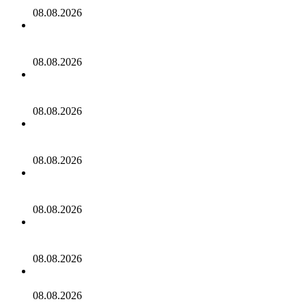
распространенных фраз россиян на отдыхе в Турции
08.08.2026
Таксист взял российских туристов «в заложники» в
Китае
08.08.2026
Мать двух детей из России впала в кому из-за жары в
Таиланде
08.08.2026
Мужчина пробрался на борт самолета в США, заснул в
туалете и был задержан за попытку угона
08.08.2026
Гостиницы Санкт-Петербурга полностью заполнили
гости ПМЭФ
08.08.2026
Российский диджей пропал после проблем с
документами в Таиланде
08.08.2026
Раскрыты последствия мощного тайфуна в Китае
08.08.2026