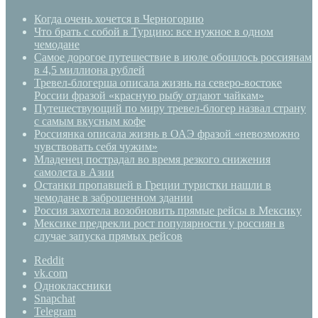
Когда очень хочется в Черногорию
Что брать с собой в Турцию: все нужное в одном
чемодане
Самое дорогое путешествие в июле обошлось россиянам
в 4,5 миллиона рублей
Тревел-блогерша описала жизнь на северо-востоке
России фразой «красную рыбу отдают чайкам»
Путешествующий по миру тревел-блогер назвал страну
с самым вкусным кофе
Россиянка описала жизнь в ОАЭ фразой «невозможно
чувствовать себя чужим»
Младенец пострадал во время резкого снижения
самолета в Азии
Останки пропавшей в Греции туристки нашли в
чемодане в заброшенном здании
Россия захотела возобновить прямые рейсы в Мексику
Мексике предрекли рост популярности у россиян в
случае запуска прямых рейсов
Reddit
vk.com
Одноклассники
Snapchat
Telegram