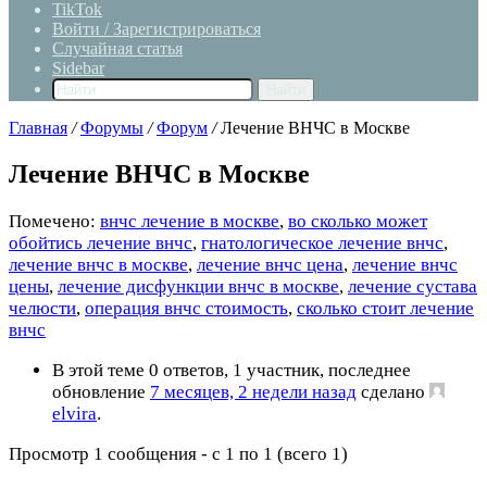
TikTok
Войти / Зарегистрироваться
Случайная статья
Sidebar
Найти
Главная
/
Форумы
/
Форум
/
Лечение ВНЧС в Москве
Лечение ВНЧС в Москве
Помечено:
внчс лечение в москве
,
во сколько может
обойтись лечение внчс
,
гнатологическое лечение внчс
,
лечение внчс в москве
,
лечение внчс цена
,
лечение внчс
цены
,
лечение дисфункции внчс в москве
,
лечение сустава
челюсти
,
операция внчс стоимость
,
сколько стоит лечение
внчс
В этой теме 0 ответов, 1 участник, последнее
обновление
7 месяцев, 2 недели назад
сделано
elvira
.
Просмотр 1 сообщения - с 1 по 1 (всего 1)