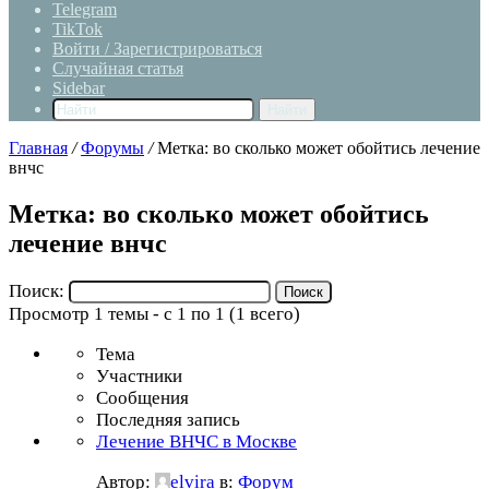
Telegram
TikTok
Войти / Зарегистрироваться
Случайная статья
Sidebar
Найти
Главная
/
Форумы
/
Метка: во сколько может обойтись лечение
внчс
Метка: во сколько может обойтись
лечение внчс
Поиск:
Просмотр 1 темы - с 1 по 1 (1 всего)
Тема
Участники
Сообщения
Последняя запись
Лечение ВНЧС в Москве
Автор:
elvira
в:
Форум