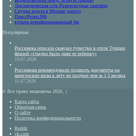
Бездепозитный бонус за регистрацию
Логопедическая сеть Разноцветные цыплята
Скупка золота в Москве дорого
ПрессРелиз.РФ
купить верифицированный бм
Популярные
Россиянка описала скандал туристки в отеле Турции
фразой «стыдно было даже ее ребенку»
19.07.2026
Россиянам рекомендовали подавать документы на
шенгенские визы к лету не позднее чем за 1,5 месяца
11.07.2026
© Все права защищены 2026, |
Карта сайта
Обратная связь
О сайте
Политика конфиденциальности
Reddit
vk.com