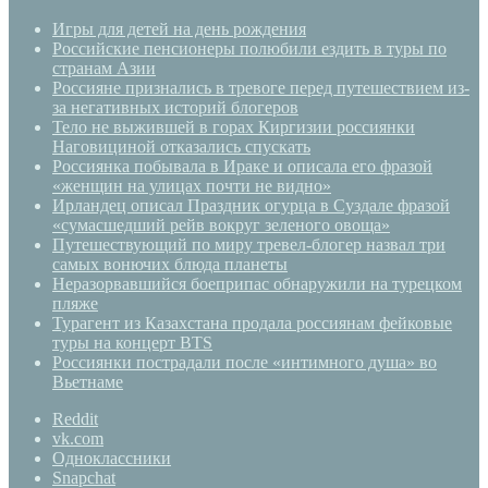
Игры для детей на день рождения
Российские пенсионеры полюбили ездить в туры по
странам Азии
Россияне признались в тревоге перед путешествием из-
за негативных историй блогеров
Тело не выжившей в горах Киргизии россиянки
Наговициной отказались спускать
Россиянка побывала в Ираке и описала его фразой
«женщин на улицах почти не видно»
Ирландец описал Праздник огурца в Суздале фразой
«сумасшедший рейв вокруг зеленого овоща»
Путешествующий по миру тревел-блогер назвал три
самых вонючих блюда планеты
Неразорвавшийся боеприпас обнаружили на турецком
пляже
Турагент из Казахстана продала россиянам фейковые
туры на концерт BTS
Россиянки пострадали после «интимного душа» во
Вьетнаме
Reddit
vk.com
Одноклассники
Snapchat