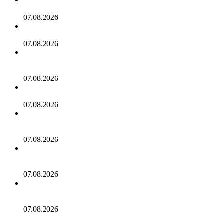
10 самых странных правил дорожного движения в мире
07.08.2026
Игры с детьми дома: 42 занимательные идеи
07.08.2026
Россияне в августе массово устремились на отдых в две
курортные страны
07.08.2026
Россияне пожаловались на недопуск на рейсы в Европу
07.08.2026
Фитнес-блогер отправился пешком по жаре из Москвы в
Петербург ради мирового рекорда
07.08.2026
Россиянка описала жизнь с египтянином словами
«флиртовал при мне, не считал это проблемой»
07.08.2026
Живущая в Европе россиянка описала поездку в Крым
словами «уже снова хочется туда»
07.08.2026