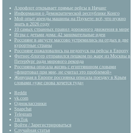
Аэрофлот открывает прямые рейсы в Нячанг
Информация о Демократической республике Конго
Мой опыт аренды машины на Пхукете: всё, что нужно
знать в 2026 году
10 самых странных правил дорожного движения в мире
Игры с детьми дома: 42 занимательные идеи
Россияне в августе массово устремились на отдых в две
курортные страны
Россияне пожаловались на недопуск на рейсы в Европу
Фитнес-блогер отправился пешком по жаре из Москвы в
Петербург ради мирового рекорда
Россиянка описала жизнь с египтянином словами
«флиртовал при мне, не считал это проблемой»
Живущая в Европе россиянка описала поездку в Крым
словами «уже снова хочется туда»
Reddit
vk.com
Одноклассники
Snapchat
Telegram
TikTok
Войти / Зарегистрироваться
Случайная статья