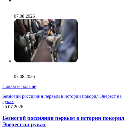
Россиянка описала отдых в Лазаревском словами
«пирожки и рыбу носят по жаре часами»
07.08.2026
Иностранцы обокрали пассажиров российской
авиакомпании и устроили дебош на борту
07.08.2026
Показать больше
Безногий россиянин первым в истории покорил Эверест на
руках
25.07.2026
Безногий россиянин первым в истории покорил
Эверест на руках