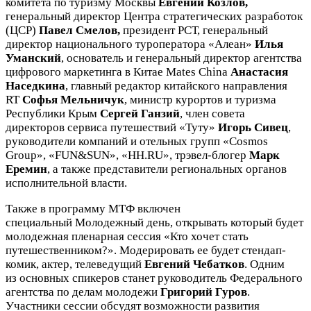
комитета по туризму Москвы
Евгений Козлов,
генеральный директор Центра стратегических разработок
(ЦСР)
Павел Смелов,
президент РСТ, генеральный
директор национального туроператора «Алеан»
Илья
Уманский
, основатель и генеральный директор агентства
цифрового маркетинга в Китае Mates China
Анастасия
Наседкина
, главный редактор китайского направления
RT
Софья Мельничук
, министр курортов и туризма
Республики Крым
Сергей Ганзий
, член совета
директоров сервиса путешествий «Туту»
Игорь Сивец
,
руководители компаний и отельных групп «Cosmos
Group», «FUN&SUN», «HH.RU», трэвел-блогер
Марк
Еремин
, а также представители региональных органов
исполнительной власти.
Также в программу МТФ включен
специальный Молодежный день, открывать который будет
молодежная пленарная сессия «Кто хочет стать
путешественником?». Модерировать ее будет стендап-
комик, актер, телеведущий
Евгений Чебатков
. Одним
из основных спикеров станет руководитель Федерального
агентства по делам молодежи
Григорий Гуров
.
Участники сессии обсудят возможности развития