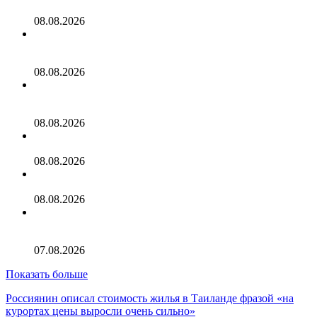
ООО «Судоходная компания «Аквилон»
08.08.2026
«Уже никто ничего не ждет»: в Крыму рассказали о
необходимой поддержке турбизнесу
08.08.2026
Алексей Венгин о новом развороте на туристическом
рынке
08.08.2026
Аэрофлот открывает прямые рейсы в Нячанг
08.08.2026
Информация о Демократической республике Конго
08.08.2026
Мой опыт аренды машины на Пхукете: всё, что нужно
знать в 2026 году
07.08.2026
Показать больше
Россиянин описал стоимость жилья в Таиланде фразой «на
курортах цены выросли очень сильно»