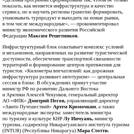
показать, как меняется инфраструктура и качество
сервиса, но и научить регионы грамотно формировать,
упаковывать турпродукт и выходить на новые рынки,
в том числе международные», — прокомментировал
министр экономического развития Российской
Федерации
Максим Решетников
.
Инфраструктурный блок охватывает комплекс условий
и механизмов, направленных на развитие туристической
доступности, обеспечение транспортной связанности
территорий и формирование центров притяжения для
туристов. «Километры впечатлений: как дорожная
инфраструктура развивает автотуризм» — центральная
сессия в блоке. В обсуждениях примут участие
министр РФ по развитию Дальнего Востока
и Арктики Алексей Чекунков, генеральный директор
АО «ФПК»
Дмитрий Пегов
,
управляющий директор
«Авито Путешествий»
Артем Кромочкин
, а также
международные эксперты: заместитель министра
по туризму и культуре КНР
Лу Инчуань,
министр
туризма, содиректор Никарагуанского института туризма
(INTUR) (Республика Никарагуа)
Мара Стотти.