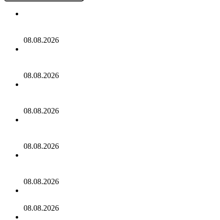
Таксист взял российских туристов «в заложники» в
Китае
08.08.2026
Мать двух детей из России впала в кому из-за жары в
Таиланде
08.08.2026
Мужчина пробрался на борт самолета в США, заснул в
туалете и был задержан за попытку угона
08.08.2026
Гостиницы Санкт-Петербурга полностью заполнили
гости ПМЭФ
08.08.2026
Российский диджей пропал после проблем с
документами в Таиланде
08.08.2026
Раскрыты последствия мощного тайфуна в Китае
08.08.2026