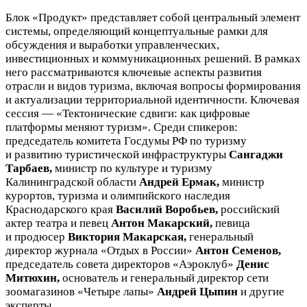
Блок «Продукт» представляет собой центральный элемент
системы, определяющий концептуальные рамки для
обсуждения и выработки управленческих,
инвестиционных и коммуникационных решений. В рамках
него рассматриваются ключевые аспекты развития
отрасли и видов туризма, включая вопросы формирования
и актуализации территориальной идентичности. Ключевая
сессия — «Тектонические сдвиги: как цифровые
платформы меняют туризм». Среди спикеров:
председатель комитета Госдумы РФ по туризму
и развитию туристической инфраструктуры
Сангаджи
Тарбаев,
министр по культуре и туризму
Калининградской области
Андрей Ермак,
министр
курортов, туризма и олимпийского наследия
Краснодарского края
Василий Воробьев,
российский
актер театра и певец
Антон Макарский,
певица
и продюсер
Виктория Макарская,
генеральный
директор журнала «Отдых в России»
Антон Семенов,
председатель совета директоров «Аэроклуб»
Денис
Митюхин,
основатель и генеральный директор сети
зоомагазинов «Четыре лапы»
Андрей Цыпин
и другие
эксперты.