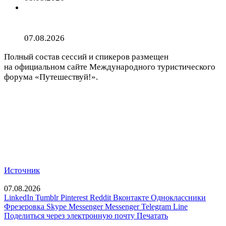
10 самых странных правил дорожного движения в
мире
07.08.2026
Полный состав сессий и спикеров размещен
на официальном сайте Международного туристического
форума «Путешествуй!».
Источник
07.08.2026
LinkedIn
Tumblr
Pinterest
Reddit
Вконтакте
Одноклассники
Фрезеровка
Skype
Messenger
Messenger
Telegram
Line
Поделиться через электронную почту
Печатать