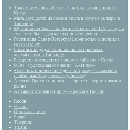
Таксист взял российских туристов «в заложники» в
Китае
Мать двух детей из России впала в кому из-за жары в
Таиланде
Мужчина пробрался на борт самолета в США, заснул в
туалете и был задержан за попытку угона
Гостиницы Санкт-Петербурга полностью заполнили
гости ПМЭФ
Российский диджей пропал после проблем с
документами в Таиланде
Раскрыты последствия мощного тайфуна в Китае
ООО «Судоходная компания «Аквилон»
«Уже никто ничего не ждет»: в Крыму рассказали о
необходимой поддержке турбизнесу
Алексей Венгин о новом развороте на туристическом
рынке
Аэрофлот открывает прямые рейсы в Нячанг
Reddit
vk.com
Одноклассники
Snapchat
Telegram
TikTok