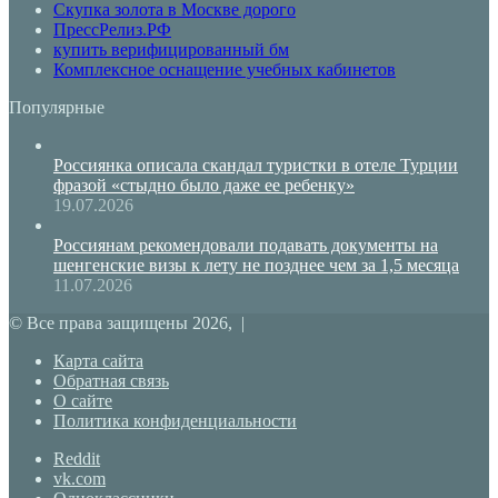
Скупка золота в Москве дорого
ПрессРелиз.РФ
купить верифицированный бм
Комплексное оснащение учебных кабинетов
Популярные
Россиянка описала скандал туристки в отеле Турции
фразой «стыдно было даже ее ребенку»
19.07.2026
Россиянам рекомендовали подавать документы на
шенгенские визы к лету не позднее чем за 1,5 месяца
11.07.2026
© Все права защищены 2026, |
Карта сайта
Обратная связь
О сайте
Политика конфиденциальности
Reddit
vk.com