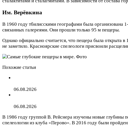
сталактитами и сталагмитами. В зависимости от состава 
Им. Верёвкина
В 1960 году тбилисскими географами была организована 1-
связанных галереями. Они прошли только 95 м пещеры.
Однако официально считается, что пещера была открыта в 
не заметило. Красноярские спелеологи присвоили расщелин
Похожие статьи
Тревел-блогерша описала жизнь на северо-востоке Р
06.08.2026
Путешествующий по миру тревел-блогер назвал стра
06.08.2026
В 1986 году группой В. Рейснера изучены новые глубины п
спелеологии из клуба «Перово». В 2016 году были пройдены