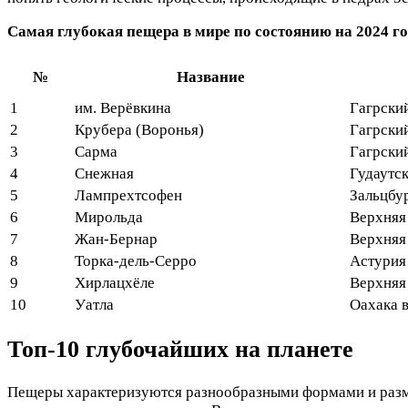
Самая глубокая пещера в мире по состоянию на 2024 го
№
Название
1
им. Верёвкина
Гагрски
2
Крубера (Воронья)
Гагрски
3
Сарма
Гагрски
4
Снежная
Гудаутск
5
Лампрехтсофен
Зальцбу
6
Мирольда
Верхняя
7
Жан-Бернар
Верхняя
8
Торка-дель-Серро
Астурия
9
Хирлацхёле
Верхняя
10
Уатла
Оахака 
Топ-10 глубочайших на планете
Пещеры характеризуются разнообразными формами и разме