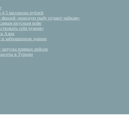
е
в 4,5 миллиона рублей
и фразой «красную рыбу отдают чайкам»
 самым вкусным кофе
ствовать себя чужим»
 в Азии
е в заброшенном здании
е запуска прямых рейсов
 высоты в Турции