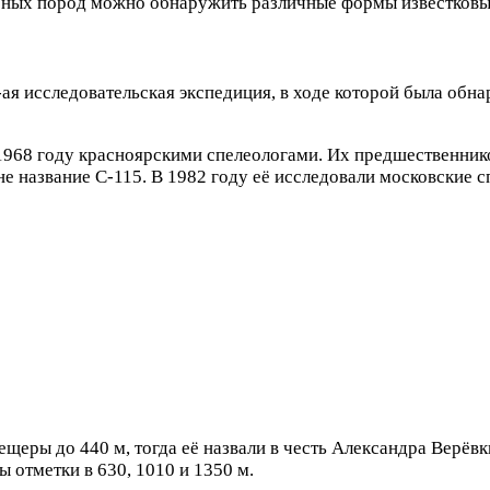
горных пород можно обнаружить различные формы известковы
ая исследовательская экспедиция, в ходе которой была обна
1968 году красноярскими спелеологами. Их предшественнико
е название С-115. В 1982 году её исследовали московские с
оссии фразой «красную рыбу отдают чайкам»
ну с самым вкусным кофе
ещеры до 440 м, тогда её назвали в честь Александра Верё
 отметки в 630, 1010 и 1350 м.