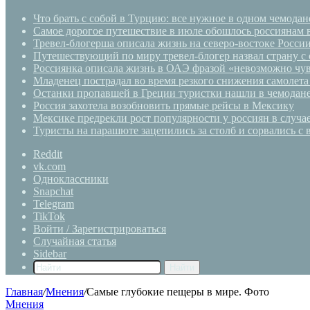
Что брать с собой в Турцию: все нужное в одном чемодан
Самое дорогое путешествие в июле обошлось россиянам 
Тревел-блогерша описала жизнь на северо-востоке Росси
Путешествующий по миру тревел-блогер назвал страну с
Россиянка описала жизнь в ОАЭ фразой «невозможно чув
Младенец пострадал во время резкого снижения самолета
Останки пропавшей в Греции туристки нашли в чемодан
Россия захотела возобновить прямые рейсы в Мексику
Мексике предрекли рост популярности у россиян в случа
Туристы на парашюте зацепились за столб и сорвались с
Reddit
vk.com
Одноклассники
Snapchat
Telegram
TikTok
Войти / Зарегистрироваться
Случайная статья
Sidebar
Найти
Главная
/
Мнения
/
Самые глубокие пещеры в мире. Фото
Мнения