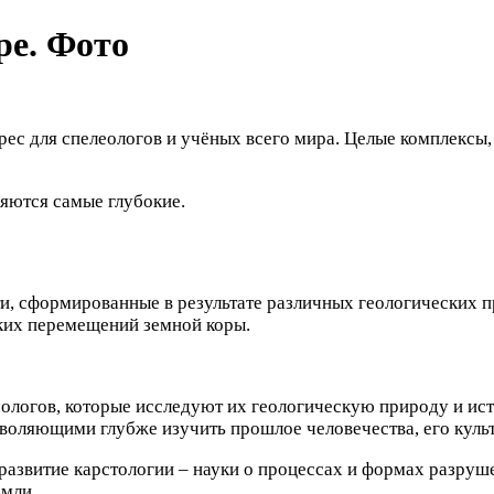
ре. Фото
ерес для спелеологов и учёных всего мира. Целые комплекс
яются самые глубокие.
 сформированные в результате различных геологических пр
ских перемещений земной коры.
еологов, которые исследуют их геологическую природу и ис
воляющими глубже изучить прошлое человечества, его культ
 развитие карстологии – науки о процессах и формах разру
емли.