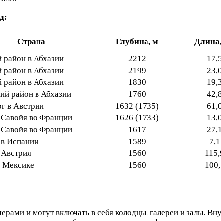
д:
Страна
Глубина, м
Длина,
й район в Абхазии
2212
17,
й район в Абхазии
2199
23,
й район в Абхазии
1830
19,
ий район в Абхазии
1760
42,
рг в Австрии
1632 (1735)
61,
 Савойя во Франции
1626 (1733)
13,
 Савойя во Франции
1617
27,
 в Испании
1589
7,1
 Австрия
1560
115,
в Мексике
1560
100,
рами и могут включать в себя колодцы, галереи и залы. В