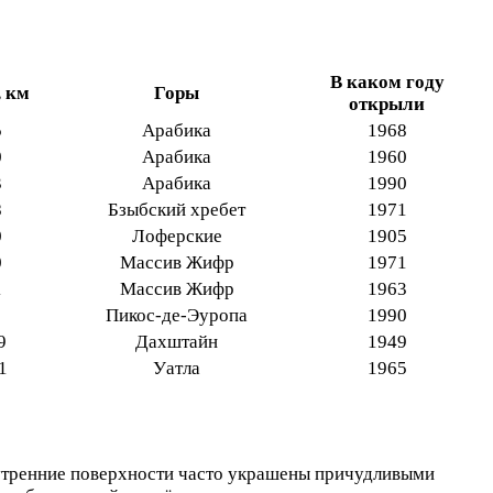
В каком году
 км
Горы
открыли
5
Арабика
1968
0
Арабика
1960
3
Арабика
1990
8
Бзыбский хребет
1971
0
Лоферские
1905
0
Массив Жифр
1971
1
Массив Жифр
1963
Пикос-де-Эуропа
1990
9
Дахштайн
1949
1
Уатла
1965
нутренние поверхности часто украшены причудливыми