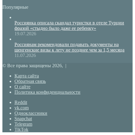
Популярные
Россиянка описала скандал туристки в отеле Турции
фразой «стыдно было даже ее ребенку»
19.07.2026
Россиянам рекомендовали подавать документы на
шенгенские визы к лету не позднее чем за 1,5 месяца
11.07.2026
© Все права защищены 2026, |
Карта сайта
Обратная связь
О сайте
Политика конфиденциальности
Reddit
vk.com
Одноклассники
Snapchat
Telegram
TikTok