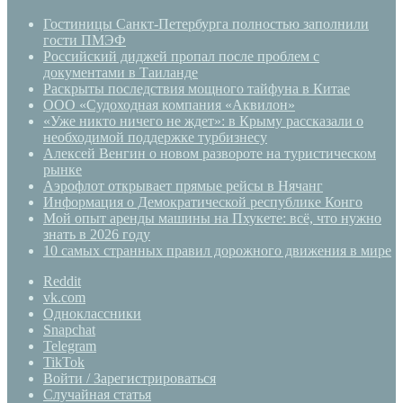
Гостиницы Санкт-Петербурга полностью заполнили
гости ПМЭФ
Российский диджей пропал после проблем с
документами в Таиланде
Раскрыты последствия мощного тайфуна в Китае
ООО «Судоходная компания «Аквилон»
«Уже никто ничего не ждет»: в Крыму рассказали о
необходимой поддержке турбизнесу
Алексей Венгин о новом развороте на туристическом
рынке
Аэрофлот открывает прямые рейсы в Нячанг
Информация о Демократической республике Конго
Мой опыт аренды машины на Пхукете: всё, что нужно
знать в 2026 году
10 самых странных правил дорожного движения в мире
Reddit
vk.com
Одноклассники
Snapchat
Telegram
TikTok
Войти / Зарегистрироваться
Случайная статья