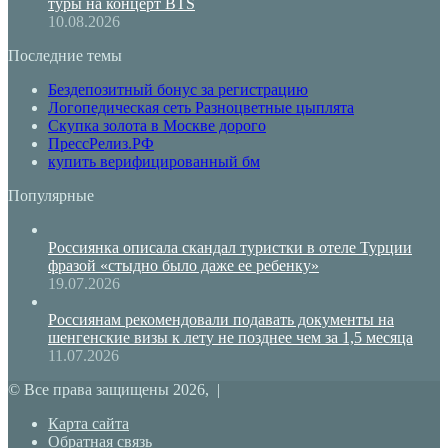
туры на концерт BTS
10.08.2026
Последние темы
Бездепозитный бонус за регистрацию
Логопедическая сеть Разноцветные цыплята
Скупка золота в Москве дорого
ПрессРелиз.РФ
купить верифицированный бм
Популярные
Россиянка описала скандал туристки в отеле Турции
фразой «стыдно было даже ее ребенку»
19.07.2026
Россиянам рекомендовали подавать документы на
шенгенские визы к лету не позднее чем за 1,5 месяца
11.07.2026
© Все права защищены 2026, |
Карта сайта
Обратная связь