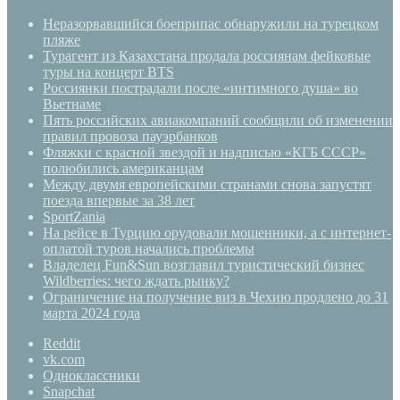
Неразорвавшийся боеприпас обнаружили на турецком
пляже
Турагент из Казахстана продала россиянам фейковые
туры на концерт BTS
Россиянки пострадали после «интимного душа» во
Вьетнаме
Пять российских авиакомпаний сообщили об изменении
правил провоза пауэрбанков
Фляжки с красной звездой и надписью «КГБ СССР»
полюбились американцам
Между двумя европейскими странами снова запустят
поезда впервые за 38 лет
SportZania
На рейсе в Турцию орудовали мошенники, а с интернет-
оплатой туров начались проблемы
Владелец Fun&Sun возглавил туристический бизнес
Wildberries: чего ждать рынку?
Ограничение на получение виз в Чехию продлено до 31
марта 2024 года
Reddit
vk.com
Одноклассники
Snapchat