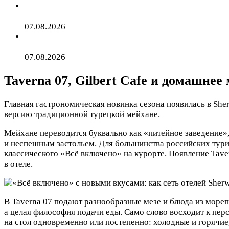
Россиянка описала жизнь с египтянином словами «фли
07.08.2026
Живущая в Европе россиянка описала поездку в Крым
07.08.2026
Taverna 07, Gilbert Cafe и домашнее
Главная гастрономическая новинка сезона появилась в Sh
версию традиционной турецкой мейхане.
Мейхане переводится буквально как «питейное заведение»
и неспешным застольем. Для большинства российских тури
классического «Всё включено» на курорте. Появление Tave
в отеле.
В Taverna 07 подают разнообразные мезе и блюда из мореп
а целая философия подачи еды. Само слово восходит к пер
на стол одновременно или постепенно: холодные и горячие