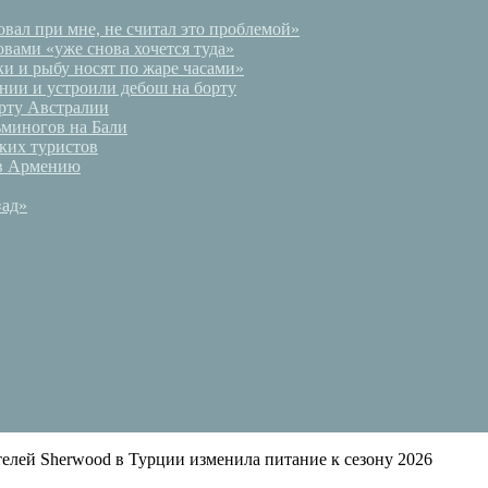
вал при мне, не считал это проблемой»
вами «уже снова хочется туда»
и и рыбу носят по жаре часами»
нии и устроили дебош на борту
орту Австралии
ьминогов на Бали
ких туристов
 в Армению
«ад»
телей Sherwood в Турции изменила питание к сезону 2026