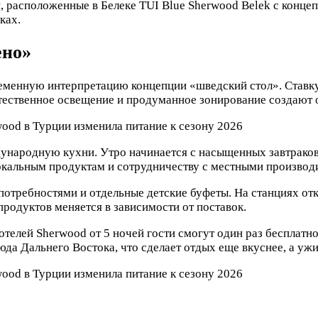
, расположенные в Белеке TUI Blue Sherwood Belek с концеп
ках.
ено»
еменную интерпретацию концепции «шведский стол». Ставку 
стественное освещение и продуманное зонирование создают
народную кухни. Утро начинается с насыщенных завтраков,
окальным продуктам и сотрудничеству с местными производ
требностями и отдельные детские буфеты. На станциях откры
родуктов меняется в зависимости от поставок.
телей Sherwood от 5 ночей гости смогут один раз бесплатно 
да Дальнего Востока, что сделает отдых еще вкуснее, а уж