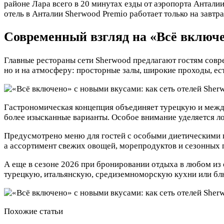
районе Лара всего в 20 минутах езды от аэропорта Анталии
отель в Анталии Sherwood Premio работает только на завтра
Современный взгляд на «Всё включ
Главные рестораны сети Sherwood предлагают гостям совр
но и на атмосферу: просторные залы, широкие проходы, е
Гастрономическая концепция объединяет турецкую и между
более изысканные варианты. Особое внимание уделяется л
Предусмотрено меню для гостей с особыми диетическими по
а ассортимент свежих овощей, морепродуктов и сезонных п
А еще в сезоне 2026 при бронировании отдыха в любом из о
турецкую, итальянскую, средиземноморскую кухни или блю
Похожие статьи