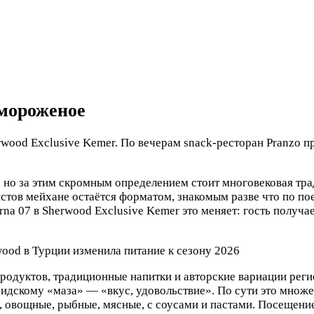
ртовал при мне, не считал это проблемой»
 словами «уже снова хочется туда»
 мороженое
erwood Exclusive Kemer. По вечерам snack-ресторан Pranzo
, но за этим скромным определением стоит многовековая тр
стов мейхане остаётся форматом, знакомым разве что по по
rna 07 в Sherwood Exclusive Kemer это меняет: гость получ
родуктов, традиционные напитки и авторские вариации регио
сидскому «маза» — «вкус, удовольствие». По сути это множе
, овощные, рыбные, мясные, с соусами и пастами. Посещение