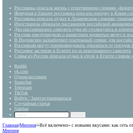
Россиянка описала жизнь с египтянином словами «флирто
Живущая в Европе россиянка описала поездку в Крым сло
Россиянка описала отдых в Лазаревском словами «пирожк
Иностранцы обокрали пассажиров российской авиакомпа
Два пассажирских самолета едва не столкнулись в аэроп
Россиян предупредили о нашествии ядовитых медуз и ос
В Индонезии разработают платежный сервис для российс
Россиянам могут порекомендовать отказаться от поездок
Россияне застряли в Египте из-за неисправного самолета
Семья из России описала отдых в отеле в Египте словом 
Reddit
vk.com
Одноклассники
Snapchat
Telegram
TikTok
Войти / Зарегистрироваться
Случайная статья
Sidebar
Найти
Главная
/
Мнения
/
«Всё включено» с новыми вкусами: как сеть о
Мнения