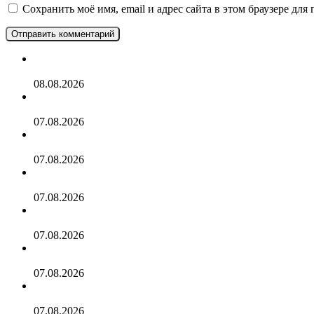
Сохранить моё имя, email и адрес сайта в этом браузере д
Информация о Демократической республике Конго
08.08.2026
Мой опыт аренды машины на Пхукете: всё, что нужно зна
07.08.2026
10 самых странных правил дорожного движения в мире
07.08.2026
Игры с детьми дома: 42 занимательные идеи
07.08.2026
Россияне в августе массово устремились на отдых в две 
07.08.2026
Россияне пожаловались на недопуск на рейсы в Европу
07.08.2026
Фитнес-блогер отправился пешком по жаре из Москвы в 
07.08.2026