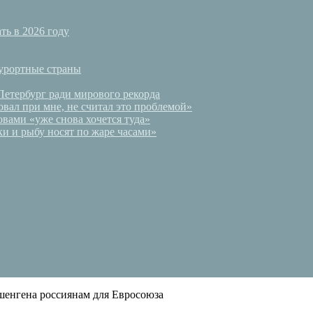
ть в 2026 году
курортные страны
Петербург ради мирового рекорда
вал при мне, не считал это проблемой»
вами «уже снова хочется туда»
и и рыбу носят по жаре часами»
 шенгена россиянам для Евросоюза