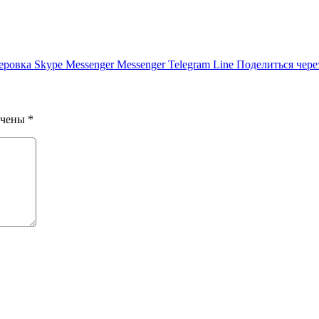
еровка
Skype
Messenger
Messenger
Telegram
Line
Поделиться чере
ечены
*