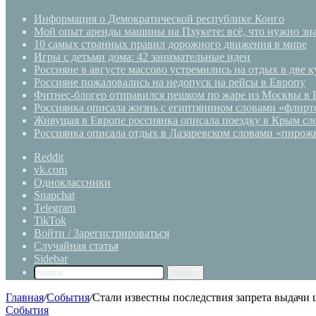
Информация о Демократической республике Конго
Мой опыт аренды машины на Пхукете: всё, что нужно зна
10 самых странных правил дорожного движения в мире
Игры с детьми дома: 42 занимательные идеи
Россияне в августе массово устремились на отдых в две 
Россияне пожаловались на недопуск на рейсы в Европу
Фитнес-блогер отправился пешком по жаре из Москвы в 
Россиянка описала жизнь с египтянином словами «флирто
Живущая в Европе россиянка описала поездку в Крым сло
Россиянка описала отдых в Лазаревском словами «пирожк
Reddit
vk.com
Одноклассники
Snapchat
Telegram
TikTok
Войти / Зарегистрироваться
Случайная статья
Sidebar
Найти
Главная
/
События
/
Стали известны последствия запрета выдачи
События