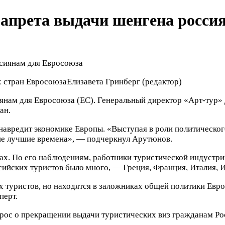
запрета выдачи шенгена росси
х стран Евросоюза
Елизавета Гринберг
(редактор)
иянам для Евросоюза (ЕС). Генеральный директор «Арт-тур
ан.
 навредит экономике Европы. «Выступая в роли политическо
 не лучшие времена», — подчеркнул Арутюнов.
ках. По его наблюдениям, работники туристической индустр
оссийских туристов было много, — Греция, Франция, Италия, 
 туристов, но находятся в заложниках общей политики Евро
перт.
прос о прекращении выдачи туристических виз гражданам Ро