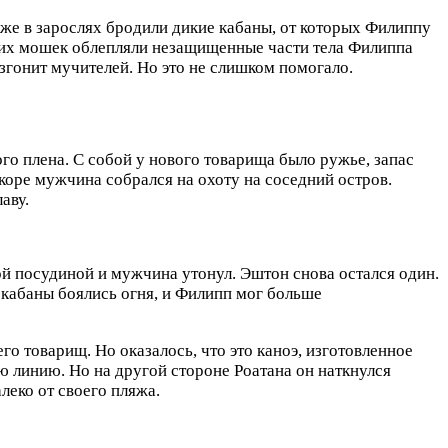
же в зарослях бродили дикие кабаны, от которых Филиппу
щих мошек облепляли незащищенные части тела Филиппа
згонит мучителей. Но это не слишком помогало.
ого плена. С собой у нового товарища было ружье, запас
коре мужчина собрался на охоту на соседний остров.
аву.
ой посудиной и мужчина утонул. Эштон снова остался один.
 кабаны боялись огня, и Филипп мог больше
го товарищ. Но оказалось, что это каноэ, изготовленное
ю линию. Но на другой стороне Роатана он наткнулся
леко от своего пляжа.