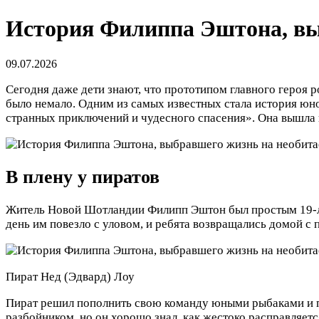
История Филиппа Эштона, выб
09.07.2026
Сегодня даже дети знают, что прототипом главного героя
было немало. Одним из самых известных стала история юн
странных приключений и чудесного спасения». Она вышла 
В плену у пиратов
Житель Новой Шотландии Филипп Эштон был простым 19-ле
день им повезло с уловом, и ребята возвращались домой с
Пират Нед (Эдвард) Лоу
Пират решил пополнить свою команду юными рыбаками и п
разбойником, но он хорошо знал, как жестоко расправляет