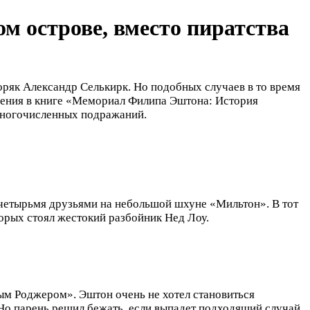
 острове, вместо пиратства
оряк Александр Селькирк. Но подобных случаев в то время
чения в книге «Мемориал Филипа Эштона: История
 многочисленных подражаний.
четырьмя друзьями на небольшой шхуне «Мильтон». В тот
торых стоял жестокий разбойник Нед Лоу.
м Роджером». Эштон очень не хотел становиться
 Но парень решил бежать, если выпадет подходящий случай.