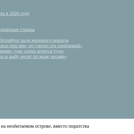
ть в 2026 году
курортные страны
Петербург ради мирового рекорда
вал при мне, не считал это проблемой»
вами «уже снова хочется туда»
и и рыбу носят по жаре часами»
а необитаемом острове, вместо пиратства