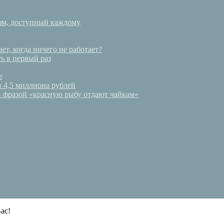
зм, доступный каждому
ет, когда ничего не работает?
ь в первый раз
е
в 4,5 миллиона рублей
и фразой «красную рыбу отдают чайкам»
ас!