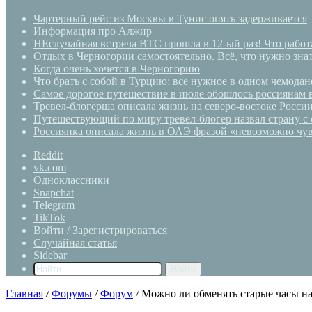
Чартерный рейс из Москвы в Тунис опять задерживается
Информация про Алжир
НЕслучайная встреча BTC прошла в 12-ый раз! Что работа
Отдых в Черногории самостоятельно. Всё, что нужно знат
Когда очень хочется в Черногорию
Что брать с собой в Турцию: все нужное в одном чемодан
Самое дорогое путешествие в июле обошлось россиянам 
Тревел-блогерша описала жизнь на северо-востоке Росси
Путешествующий по миру тревел-блогер назвал страну с
Россиянка описала жизнь в ОАЭ фразой «невозможно чув
Reddit
vk.com
Одноклассники
Snapchat
Telegram
TikTok
Войти / Зарегистрироваться
Случайная статья
Sidebar
Найти
Главная
/
Форумы
/
Форум
/
Можно ли обменять старые часы н