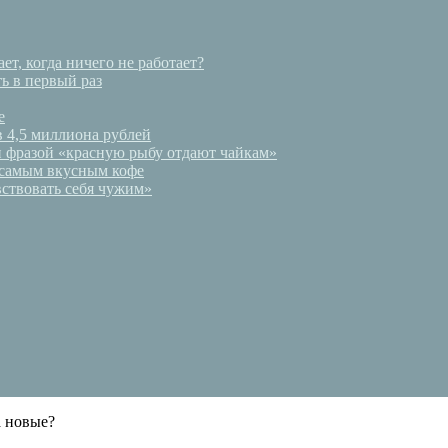
ет, когда ничего не работает?
ь в первый раз
е
в 4,5 миллиона рублей
и фразой «красную рыбу отдают чайкам»
 самым вкусным кофе
ствовать себя чужим»
а новые?