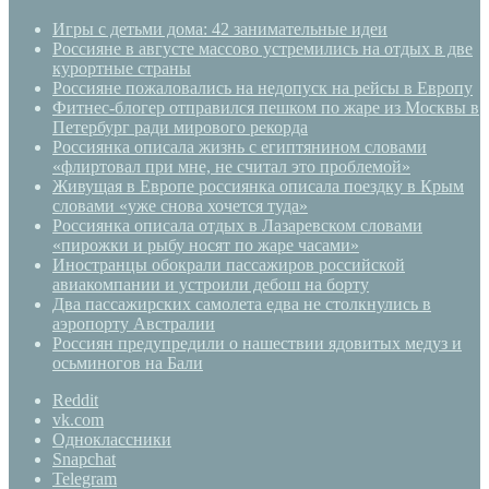
Игры с детьми дома: 42 занимательные идеи
Россияне в августе массово устремились на отдых в две
курортные страны
Россияне пожаловались на недопуск на рейсы в Европу
Фитнес-блогер отправился пешком по жаре из Москвы в
Петербург ради мирового рекорда
Россиянка описала жизнь с египтянином словами
«флиртовал при мне, не считал это проблемой»
Живущая в Европе россиянка описала поездку в Крым
словами «уже снова хочется туда»
Россиянка описала отдых в Лазаревском словами
«пирожки и рыбу носят по жаре часами»
Иностранцы обокрали пассажиров российской
авиакомпании и устроили дебош на борту
Два пассажирских самолета едва не столкнулись в
аэропорту Австралии
Россиян предупредили о нашествии ядовитых медуз и
осьминогов на Бали
Reddit
vk.com
Одноклассники
Snapchat
Telegram