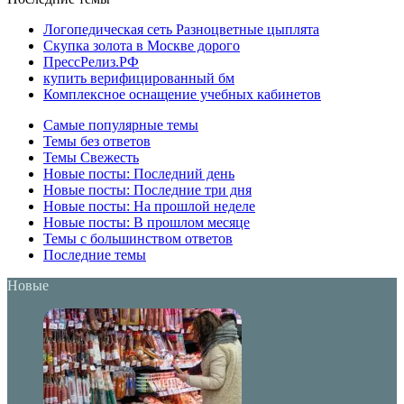
Логопедическая сеть Разноцветные цыплята
Скупка золота в Москве дорого
ПрессРелиз.РФ
купить верифицированный бм
Комплексное оснащение учебных кабинетов
Самые популярные темы
Темы без ответов
Темы Свежесть
Новые посты: Последний день
Новые посты: Последние три дня
Новые посты: На прошлой неделе
Новые посты: В прошлом месяце
Темы с большинством ответов
Последние темы
Новые