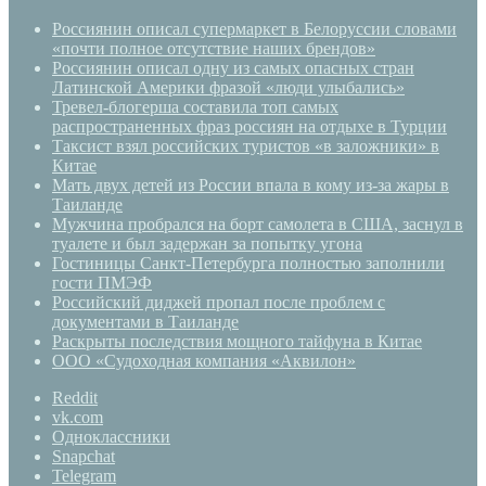
Россиянин описал супермаркет в Белоруссии словами
«почти полное отсутствие наших брендов»
Россиянин описал одну из самых опасных стран
Латинской Америки фразой «люди улыбались»
Тревел-блогерша составила топ самых
распространенных фраз россиян на отдыхе в Турции
Таксист взял российских туристов «в заложники» в
Китае
Мать двух детей из России впала в кому из-за жары в
Таиланде
Мужчина пробрался на борт самолета в США, заснул в
туалете и был задержан за попытку угона
Гостиницы Санкт-Петербурга полностью заполнили
гости ПМЭФ
Российский диджей пропал после проблем с
документами в Таиланде
Раскрыты последствия мощного тайфуна в Китае
ООО «Судоходная компания «Аквилон»
Reddit
vk.com
Одноклассники
Snapchat
Telegram