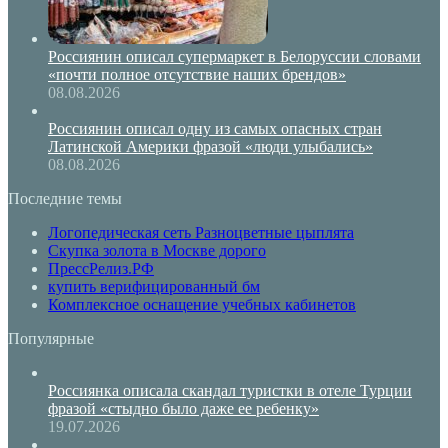
Россиянин описал супермаркет в Белоруссии словами
«почти полное отсутствие наших брендов»
08.08.2026
Россиянин описал одну из самых опасных стран
Латинской Америки фразой «люди улыбались»
08.08.2026
Последние темы
Логопедическая сеть Разноцветные цыплята
Скупка золота в Москве дорого
ПрессРелиз.РФ
купить верифицированный бм
Комплексное оснащение учебных кабинетов
Популярные
Россиянка описала скандал туристки в отеле Турции
фразой «стыдно было даже ее ребенку»
19.07.2026