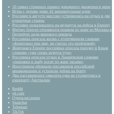
10 самых странных правил дорожного движения в мире
Игры с детьми дома: 42 занимательные идеи
Россияне в августе массово устремились на отдых в две
курортные страны
Россияне пожаловались на недопуск на рейсы в Европу
Фитнес-блогер отправился пешком по жаре из Москвы в
Петербург ради мирового рекорда
Россиянка описала жизнь с египтянином словами
«флиртовал при мне, не считал это проблемой»
Живущая в Европе россиянка описала поездку в Крым
словами «уже снова хочется туда»
Россиянка описала отдых в Лазаревском словами
«пирожки и рыбу носят по жаре часами»
Иностранцы обокрали пассажиров российской
авиакомпании и устроили дебош на борту
Два пассажирских самолета едва не столкнулись в
аэропорту Австралии
Reddit
vk.com
Одноклассники
Snapchat
Telegram
TikTok