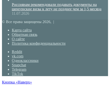
Россиянам рекомендовали подавать документы на
шенгенские визы к лету не позднее чем за 1,5 месяца
11.07.2026
© Все права защищены 2026, |
Карта сайта
Обратная связь
О сайте
Политика конфиденциальности
Reddit
vk.com
Одноклассники
Snapchat
Telegram
TikTok
Кнопка «Наверх»