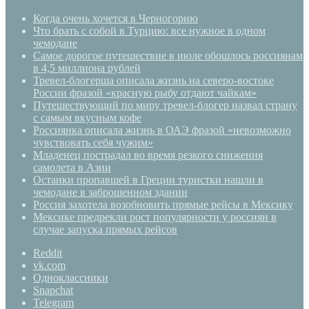
Когда очень хочется в Черногорию
Что брать с собой в Турцию: все нужное в одном
чемодане
Самое дорогое путешествие в июле обошлось россиянам
в 4,5 миллиона рублей
Тревел-блогерша описала жизнь на северо-востоке
России фразой «красную рыбу отдают чайкам»
Путешествующий по миру тревел-блогер назвал страну
с самым вкусным кофе
Россиянка описала жизнь в ОАЭ фразой «невозможно
чувствовать себя чужим»
Младенец пострадал во время резкого снижения
самолета в Азии
Останки пропавшей в Греции туристки нашли в
чемодане в заброшенном здании
Россия захотела возобновить прямые рейсы в Мексику
Мексике предрекли рост популярности у россиян в
случае запуска прямых рейсов
Reddit
vk.com
Одноклассники
Snapchat
Telegram