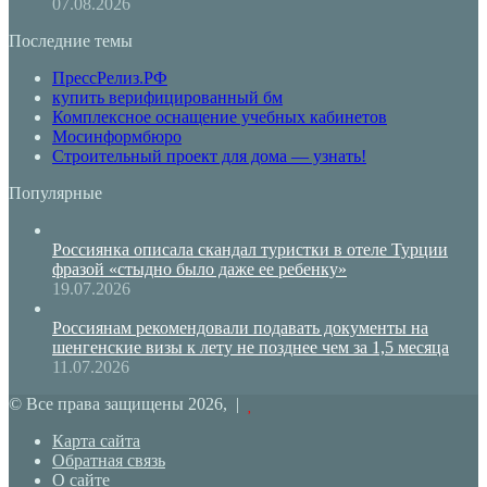
07.08.2026
Последние темы
ПрессРелиз.РФ
купить верифицированный бм
Комплексное оснащение учебных кабинетов
Мосинформбюро
Строительный проект для дома — узнать!
Популярные
Россиянка описала скандал туристки в отеле Турции
фразой «стыдно было даже ее ребенку»
19.07.2026
Россиянам рекомендовали подавать документы на
шенгенские визы к лету не позднее чем за 1,5 месяца
11.07.2026
© Все права защищены 2026, |
Карта сайта
Обратная связь
О сайте