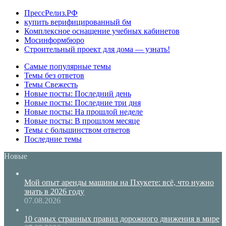
ПрессРелиз.РФ
купить верифицированный бм
Комплексное оснащение учебных кабинетов
Мосинформбюро
Строительный проект для дома — узнать!
Самые популярные темы
Темы без ответов
Темы Свежесть
Новые посты: Последний день
Новые посты: Последние три дня
Новые посты: На прошлой неделе
Новые посты: В прошлом месяце
Темы с большинством ответов
Последние темы
Новые
Мой опыт аренды машины на Пхукете: всё, что нужно
знать в 2026 году
07.08.2026
10 самых странных правил дорожного движения в мире