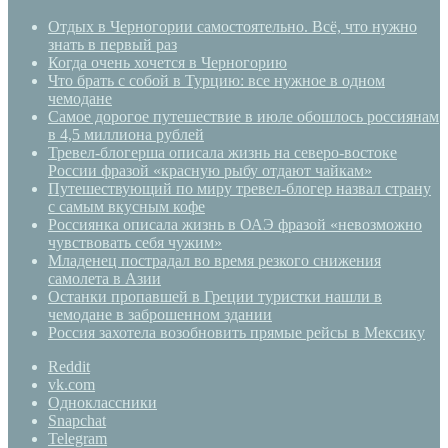
Отдых в Черногории самостоятельно. Всё, что нужно
знать в первый раз
Когда очень хочется в Черногорию
Что брать с собой в Турцию: все нужное в одном
чемодане
Самое дорогое путешествие в июле обошлось россиянам
в 4,5 миллиона рублей
Тревел-блогерша описала жизнь на северо-востоке
России фразой «красную рыбу отдают чайкам»
Путешествующий по миру тревел-блогер назвал страну
с самым вкусным кофе
Россиянка описала жизнь в ОАЭ фразой «невозможно
чувствовать себя чужим»
Младенец пострадал во время резкого снижения
самолета в Азии
Останки пропавшей в Греции туристки нашли в
чемодане в заброшенном здании
Россия захотела возобновить прямые рейсы в Мексику
Reddit
vk.com
Одноклассники
Snapchat
Telegram