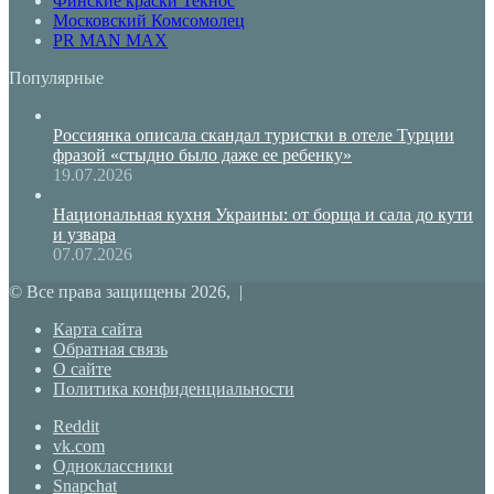
Финские краски Текнос
Московский Комсомолец
PR MAN MAX
Популярные
Россиянка описала скандал туристки в отеле Турции
фразой «стыдно было даже ее ребенку»
19.07.2026
Национальная кухня Украины: от борща и сала до кути
и узвара
07.07.2026
© Все права защищены 2026, |
Карта сайта
Обратная связь
О сайте
Политика конфиденциальности
Reddit
vk.com
Одноклассники
Snapchat