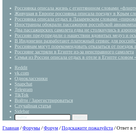
Россиянка описала жизнь с египтянином словами «флирто
Живущая в Европе россиянка описала поездку в Крым сло
Россиянка описала отдых в Лазаревском словами «пирожк
Иностранцы обокрали пассажиров российской авиакомпа
Два пассажирских самолета едва не столкнулись в аэроп
Россиян предупредили о нашествии ядовитых медуз и ос
В Индонезии разработают платежный сервис для российс
Россиянам могут порекомендовать отказаться от поездок
Россияне застряли в Египте из-за неисправного самолета
Семья из России описала отдых в отеле в Египте словом 
Reddit
vk.com
Одноклассники
Snapchat
Telegram
TikTok
Войти / Зарегистрироваться
Случайная статья
Sidebar
Найти
Главная
/
Форумы
/
Форум
/
Подскажите пожалуйста
/
Ответ в 