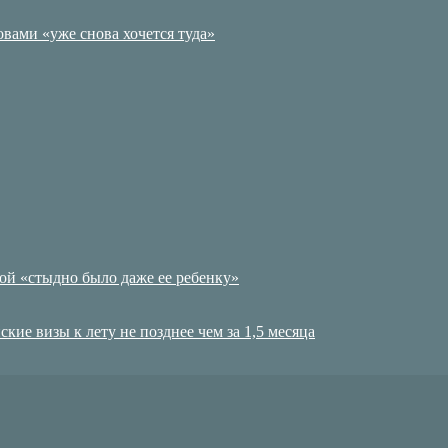
вами «уже снова хочется туда»
зой «стыдно было даже ее ребенку»
ие визы к лету не позднее чем за 1,5 месяца