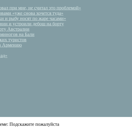
вал при мне, не считал это проблемой»
вами «уже снова хочется туда»
и и рыбу носят по жаре часами»
нии и устроили дебош на борту
орту Австралии
ьминогов на Бали
ких туристов
 в Армению
«ад»
теме: Подскажите пожалуйста