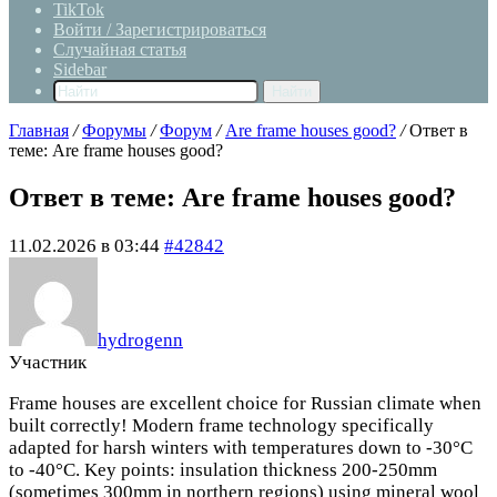
TikTok
Войти / Зарегистрироваться
Случайная статья
Sidebar
Найти
Главная
/
Форумы
/
Форум
/
Are frame houses good?
/
Ответ в
теме: Are frame houses good?
Ответ в теме: Are frame houses good?
11.02.2026 в 03:44
#42842
hydrogenn
Участник
Frame houses are excellent choice for Russian climate when
built correctly! Modern frame technology specifically
adapted for harsh winters with temperatures down to -30°C
to -40°C. Key points: insulation thickness 200-250mm
(sometimes 300mm in northern regions) using mineral wool