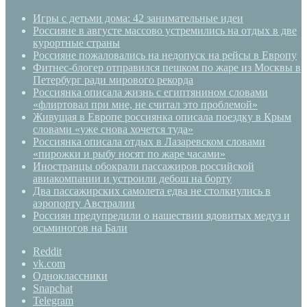
Игры с детьми дома: 42 занимательные идеи
Россияне в августе массово устремились на отдых в две
курортные страны
Россияне пожаловались на недопуск на рейсы в Европу
Фитнес-блогер отправился пешком по жаре из Москвы в
Петербург ради мирового рекорда
Россиянка описала жизнь с египтянином словами
«флиртовал при мне, не считал это проблемой»
Живущая в Европе россиянка описала поездку в Крым
словами «уже снова хочется туда»
Россиянка описала отдых в Лазаревском словами
«пирожки и рыбу носят по жаре часами»
Иностранцы обокрали пассажиров российской
авиакомпании и устроили дебош на борту
Два пассажирских самолета едва не столкнулись в
аэропорту Австралии
Россиян предупредили о нашествии ядовитых медуз и
осьминогов на Бали
Reddit
vk.com
Одноклассники
Snapchat
Telegram