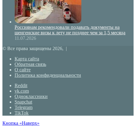
Россиянам рекомендовали подавать документы на
шенгенские визы к лету не позднее чем за 1,5 месяца
11.07.2026
© Все права защищены 2026, |
Карта сайта
Обратная связь
О сайте
Политика конфиденциальности
Reddit
vk.com
Одноклассники
Snapchat
Telegram
TikTok
Кнопка «Наверх»