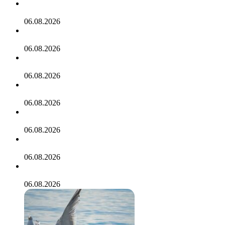
Чартерный рейс из Москвы в Тунис опять задерживается
06.08.2026
Информация про Алжир
06.08.2026
НЕслучайная встреча BTC прошла в 12-ый раз! Что работа
06.08.2026
Отдых в Черногории самостоятельно. Всё, что нужно знат
06.08.2026
Когда очень хочется в Черногорию
06.08.2026
Что брать с собой в Турцию: все нужное в одном чемодан
06.08.2026
Самое дорогое путешествие в июле обошлось россиянам 
06.08.2026