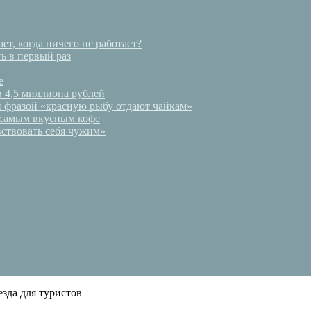
ет, когда ничего не работает?
ь в первый раз
е
в 4,5 миллиона рублей
и фразой «красную рыбу отдают чайкам»
 самым вкусным кофе
ствовать себя чужим»
зда для туристов