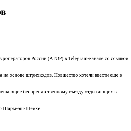
ов
уроператоров России (АТОР) в Telegram-канале со ссылкой
а на основе штрихкодов. Новшество хотели ввести еще в
ы, мешающие беспрепятственному въезду отдыхающих в
т о Шарм-эш-Шейхе.