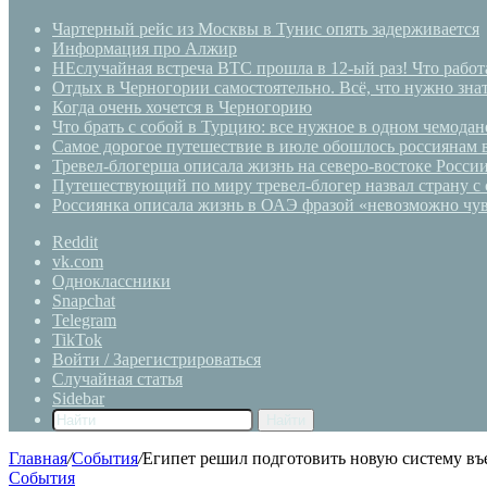
Чартерный рейс из Москвы в Тунис опять задерживается
Информация про Алжир
НЕслучайная встреча BTC прошла в 12-ый раз! Что работа
Отдых в Черногории самостоятельно. Всё, что нужно знат
Когда очень хочется в Черногорию
Что брать с собой в Турцию: все нужное в одном чемодан
Самое дорогое путешествие в июле обошлось россиянам 
Тревел-блогерша описала жизнь на северо-востоке Росси
Путешествующий по миру тревел-блогер назвал страну с
Россиянка описала жизнь в ОАЭ фразой «невозможно чув
Reddit
vk.com
Одноклассники
Snapchat
Telegram
TikTok
Войти / Зарегистрироваться
Случайная статья
Sidebar
Найти
Главная
/
События
/
Египет решил подготовить новую систему въе
События