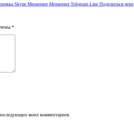
еровка
Skype
Messenger
Messenger
Telegram
Line
Поделиться чере
ечены
*
ля последующих моих комментариев.