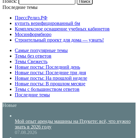
Поиск:
Последние темы
ПрессРелиз.РФ
купить верифицированный бм
Комплексное оснащение учебных кабинетов
Мосинформбюро
Строительный проект для дома — узнать!
Самые популярные темы
Темы без ответов
Темы Свежесть
Новые посты: Последний день
Новые посты: Последние три дня
Новые посты: На прошлой неделе
Новые посты: В прошлом месяце
Темы с большинством ответов
Последние темы
Новые
Мой опыт аренды машины на Пхукете: всё, что нужно
знать в 2026 году
07.08.2026