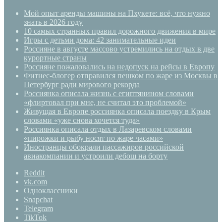
Мой опыт аренды машины на Пхукете: всё, что нужно
знать в 2026 году
10 самых странных правил дорожного движения в мире
Игры с детьми дома: 42 занимательные идеи
Россияне в августе массово устремились на отдых в две
курортные страны
Россияне пожаловались на недопуск на рейсы в Европу
Фитнес-блогер отправился пешком по жаре из Москвы в
Петербург ради мирового рекорда
Россиянка описала жизнь с египтянином словами
«флиртовал при мне, не считал это проблемой»
Живущая в Европе россиянка описала поездку в Крым
словами «уже снова хочется туда»
Россиянка описала отдых в Лазаревском словами
«пирожки и рыбу носят по жаре часами»
Иностранцы обокрали пассажиров российской
авиакомпании и устроили дебош на борту
Reddit
vk.com
Одноклассники
Snapchat
Telegram
TikTok