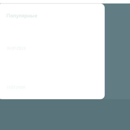
Популярные
Россиянка описала скандал
туристки в отеле Турции фразой
«стыдно было даже ее ребенку»
19.07.2026
Россиянам рекомендовали
подавать документы на
шенгенские визы к лету не позднее
чем за 1,5 месяца
11.07.2026