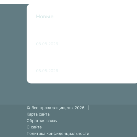
Новые
Аэрофлот открывает прямые
рейсы в Нячанг
08.08.2026
Информация о Демократической
республике Конго
08.08.2026
© Все права защищены 2026, |
Карта сайта
Обратная связь
О сайте
Политика конфиденциальности