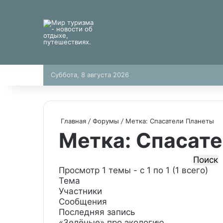
Суббота, 8 августа 2026
Главная
/
Форумы
/
Метка: Спасатели Планеты
Метка: Спасат
П
о
Просмотр 1 темы - с 1 по 1 (1 всего)
и
Тема
с
Участники
к
Сообщения
:
Последняя запись
«Зелёные» про экологию