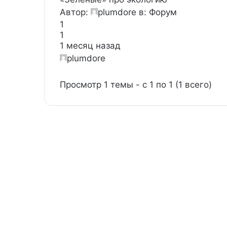
Автор:
plumdore
в:
Форум
1
1
1 месяц назад
plumdore
Просмотр 1 темы - с 1 по 1 (1 всего)