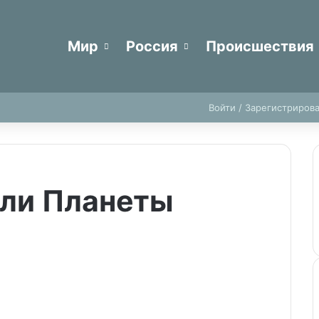
Мир
Россия
Происшествия
Reddit
vk.com
Одноклассники
Snapchat
Telegram
TikTok
Войти / Зарегистрирова
ели Планеты