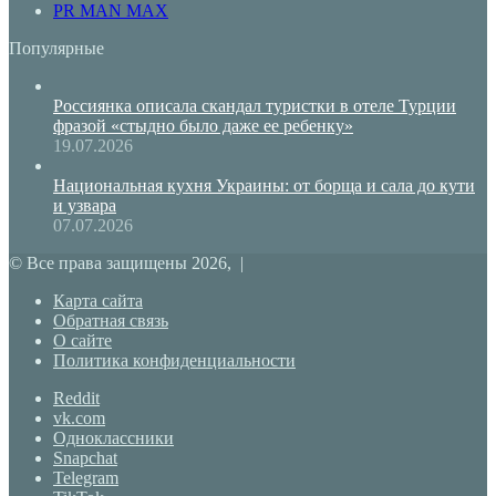
PR MAN MAX
Популярные
Россиянка описала скандал туристки в отеле Турции
фразой «стыдно было даже ее ребенку»
19.07.2026
Национальная кухня Украины: от борща и сала до кути
и узвара
07.07.2026
© Все права защищены 2026, |
Карта сайта
Обратная связь
О сайте
Политика конфиденциальности
Reddit
vk.com
Одноклассники
Snapchat
Telegram