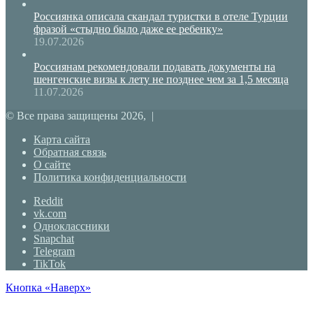
Россиянка описала скандал туристки в отеле Турции
фразой «стыдно было даже ее ребенку»
19.07.2026
Россиянам рекомендовали подавать документы на
шенгенские визы к лету не позднее чем за 1,5 месяца
11.07.2026
© Все права защищены 2026, |
Карта сайта
Обратная связь
О сайте
Политика конфиденциальности
Reddit
vk.com
Одноклассники
Snapchat
Telegram
TikTok
Кнопка «Наверх»