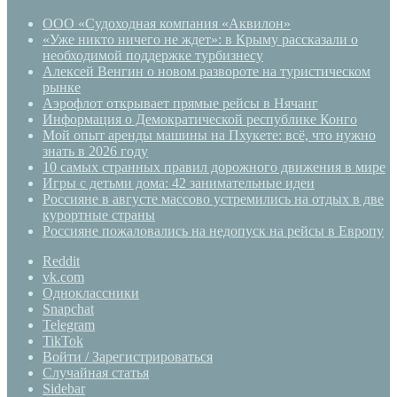
ООО «Судоходная компания «Аквилон»
«Уже никто ничего не ждет»: в Крыму рассказали о
необходимой поддержке турбизнесу
Алексей Венгин о новом развороте на туристическом
рынке
Аэрофлот открывает прямые рейсы в Нячанг
Информация о Демократической республике Конго
Мой опыт аренды машины на Пхукете: всё, что нужно
знать в 2026 году
10 самых странных правил дорожного движения в мире
Игры с детьми дома: 42 занимательные идеи
Россияне в августе массово устремились на отдых в две
курортные страны
Россияне пожаловались на недопуск на рейсы в Европу
Reddit
vk.com
Одноклассники
Snapchat
Telegram
TikTok
Войти / Зарегистрироваться
Случайная статья
Sidebar