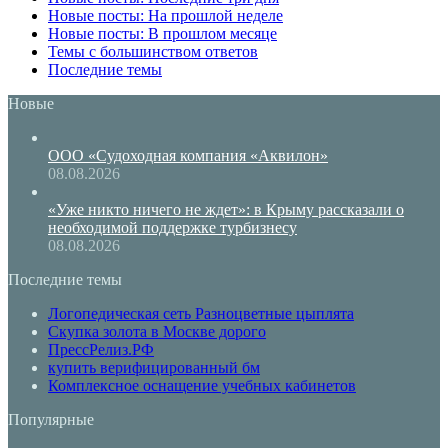
Новые посты: На прошлой неделе
Новые посты: В прошлом месяце
Темы с большинством ответов
Последние темы
Новые
ООО «Судоходная компания «Аквилон»
08.08.2026
«Уже никто ничего не ждет»: в Крыму рассказали о
необходимой поддержке турбизнесу
08.08.2026
Последние темы
Логопедическая сеть Разноцветные цыплята
Скупка золота в Москве дорого
ПрессРелиз.РФ
купить верифицированный бм
Комплексное оснащение учебных кабинетов
Популярные