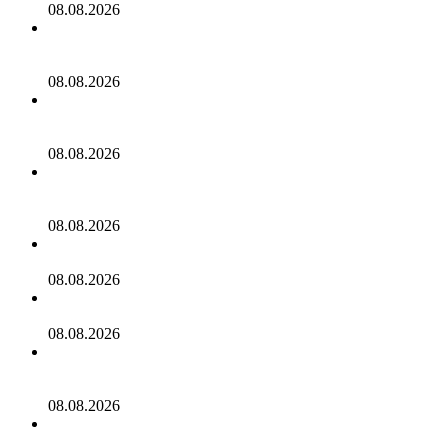
08.08.2026
Мужчина пробрался на борт самолета в США, заснул в
туалете и был задержан за попытку угона
08.08.2026
Гостиницы Санкт-Петербурга полностью заполнили
гости ПМЭФ
08.08.2026
Российский диджей пропал после проблем с
документами в Таиланде
08.08.2026
Раскрыты последствия мощного тайфуна в Китае
08.08.2026
ООО «Судоходная компания «Аквилон»
08.08.2026
«Уже никто ничего не ждет»: в Крыму рассказали о
необходимой поддержке турбизнесу
08.08.2026
Алексей Венгин о новом развороте на туристическом