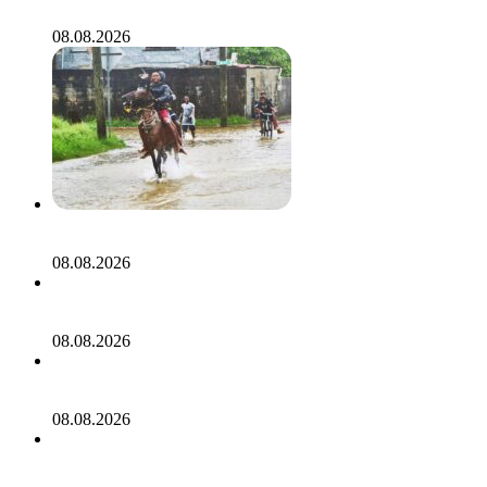
«почти полное отсутствие наших брендов»
08.08.2026
Россиянин описал одну из самых опасных стран
Латинской Америки фразой «люди улыбались»
08.08.2026
Тревел-блогерша составила топ самых
распространенных фраз россиян на отдыхе в Турции
08.08.2026
Таксист взял российских туристов «в заложники» в
Китае
08.08.2026
Мать двух детей из России впала в кому из-за жары в
Таиланде