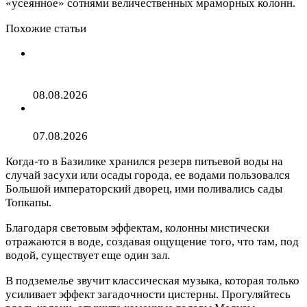
«усеянное» сотнями величественных мраморных колонн.
Похожие статьи
Гостиницы Санкт-Петербурга полностью заполнили
гости ПМЭФ
08.08.2026
Игры с детьми дома: 42 занимательные идеи
07.08.2026
Когда-то в Базилике хранился резерв питьевой воды на
случай засухи или осады города, ее водами пользовался
Большой императорский дворец, ими поливались сады
Топкапы.
Благодаря световым эффектам, колонны мистически
отражаются в воде, создавая ощущение того, что там, под
водой, существует еще один зал.
В подземелье звучит классическая музыка, которая только
усиливает эффект загадочности цистерны. Прогуляйтесь