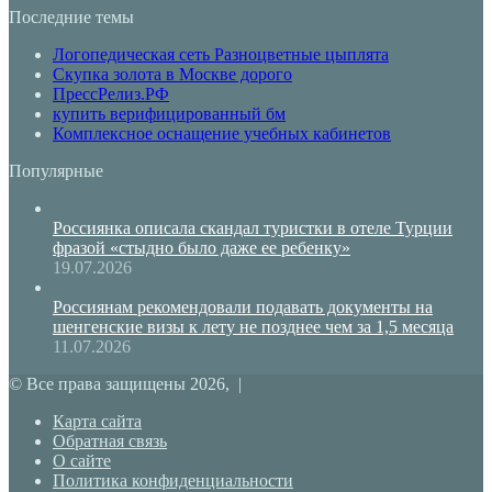
Последние темы
Логопедическая сеть Разноцветные цыплята
Скупка золота в Москве дорого
ПрессРелиз.РФ
купить верифицированный бм
Комплексное оснащение учебных кабинетов
Популярные
Россиянка описала скандал туристки в отеле Турции
фразой «стыдно было даже ее ребенку»
19.07.2026
Россиянам рекомендовали подавать документы на
шенгенские визы к лету не позднее чем за 1,5 месяца
11.07.2026
© Все права защищены 2026, |
Карта сайта
Обратная связь
О сайте
Политика конфиденциальности