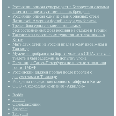
Россиянин описал супермаркет в Белоруссии словами
«почти полное отсутствие наших брендов»
Россиянин описал одну из самых опасных стран
Латинской Америки фразой «люди улыбались»
Тревел-блогерша составила топ самых
распространенных фраз россиян на отдыхе в Турции
Таксист взял российских туристов «в заложники» в
Китае
Мать двух детей из России впала в кому из-за жары в
Таиланде
Мужчина пробрался на борт самолета в США, заснул в
туалете и был задержан за попытку угона
Гостиницы Санкт-Петербурга полностью заполнили
гости ПМЭФ
Российский диджей пропал после проблем с
документами в Таиланде
Раскрыты последствия мощного тайфуна в Китае
ООО «Судоходная компания «Аквилон»
Reddit
vk.com
Одноклассники
Snapchat
Telegram