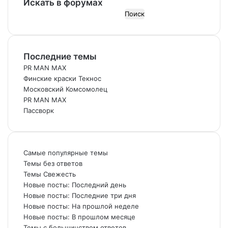
Искать в форумах
П
о
и
с
Последние темы
к
:
PR MAN MAX
Финские краски Текнос
Московский Комсомолец
PR MAN MAX
Пассворк
Самые популярные темы
Темы без ответов
Темы Свежесть
Новые посты: Последний день
Новые посты: Последние три дня
Новые посты: На прошлой неделе
Новые посты: В прошлом месяце
Темы с большинством ответов