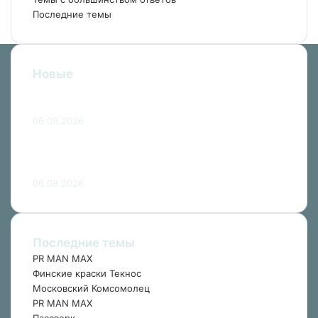
Последние темы
Новые
Когда очень хочется в Черногорию
06.08.2026
Что брать с собой в Турцию: все нужное
в одном чемодане
06.08.2026
Последние темы
PR MAN MAX
Финские краски Текнос
Московский Комсомолец
PR MAN MAX
Пассворк