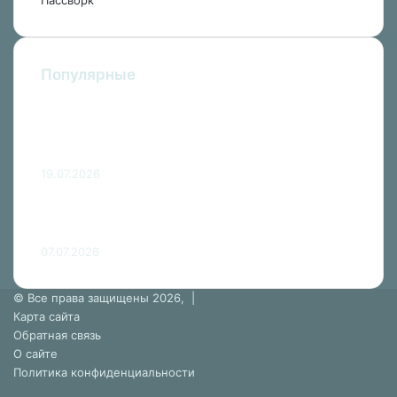
Популярные
Россиянка описала скандал туристки в
отеле Турции фразой «стыдно было
даже ее ребенку»
19.07.2026
Национальная кухня Украины: от борща
и сала до кути и узвара
07.07.2026
© Все права защищены 2026, |
Карта сайта
Обратная связь
О сайте
Политика конфиденциальности
Reddit